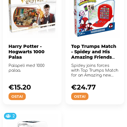
Harry Potter -
Top Trumps Match
Hogwarts 1000
- Spidey and His
Palaa
Amazing Friends
(FI)
Palapeli med 1000
Spidey joins forces
palaa.
with Top Trumps Match
for an Amazing new
edition of the Crazy
Cube G...
€15.20
€24.77
OSTA!
OSTA!
2