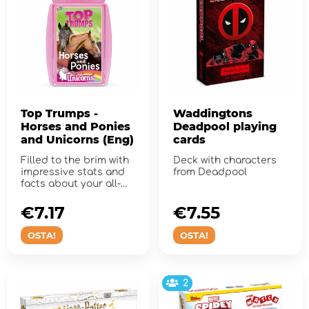
Top Trumps -
Waddingtons
Horses and Ponies
Deadpool playing
and Unicorns (Eng)
cards
Filled to the brim with
Deck with characters
impressive stats and
from Deadpool
facts about your all-
time favourites!
€7.17
€7.55
OSTA!
OSTA!
2