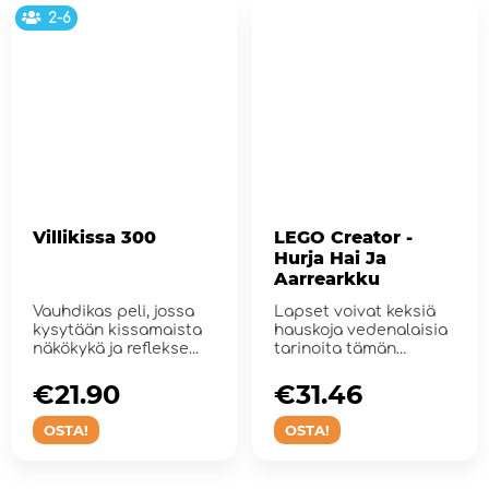
2-6
Villikissa 300
LEGO Creator -
Hurja Hai Ja
Aarrearkku
Vauhdikas peli, jossa
Lapset voivat keksiä
kysytään kissamaista
hauskoja vedenalaisia
näkökykä ja reflekse...
tarinoita tämän
rakennussarjan...
€21.90
€31.46
OSTA!
OSTA!