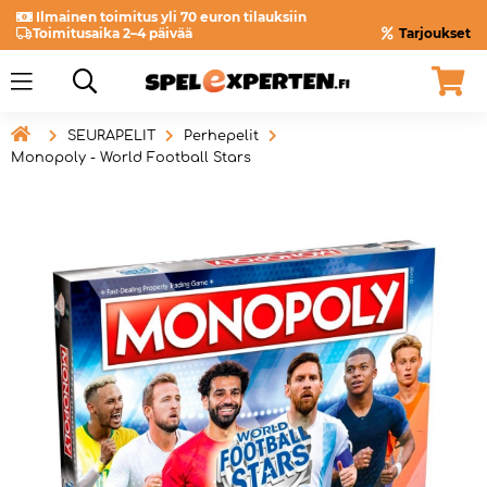
Ilmainen toimitus yli 70 euron tilauksiin
Toimitusaika 2–4 päivää
Tarjoukset

SEURAPELIT
Perhepelit
Monopoly - World Football Stars