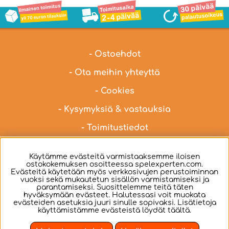
- Ostoehdot
- Ota meihin yhteyttä
- Cookies
- Kysymyksiä & vastauksia
- Toimitustiedot
Ota yhteyttä meidän asiakaspalveluun osoitteella
Käytämme evästeitä varmistaaksemme iloisen
hei@spelexperten.fi
ostokokemuksen osoitteessa spelexperten.com.
Evästeitä käytetään myös verkkosivujen perustoiminnan
vuoksi sekä mukautetun sisällön varmistamiseksi ja
parantamiseksi. Suosittelemme teitä täten
hyväksymään evästeet. Halutessasi voit muokata
evästeiden asetuksia juuri sinulle sopivaksi. Lisätietoja
Suomi
käyttämistämme evästeistä löydät
täältä
.