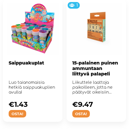
1
Saippuakuplat
15-palainen puinen
ammuntaan
liittyvä palapeli
Luo taianomaisia
Liikuttele laattoja
hetkiä saippuakuplien
paikoilleen, jotta ne
avulla!
päätyvät oikeisiin
kohtiin.
€1.43
€9.47
OSTA!
OSTA!