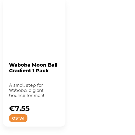
Waboba Moon Ball
Gradient 1 Pack
A small step for
Waboba, a giant
bounce for man!
€7.55
OSTA!