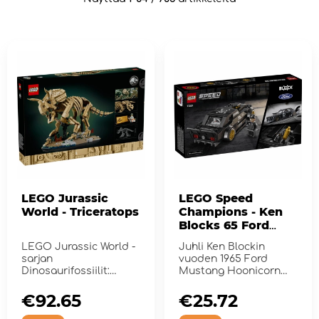
LEGO Jurassic
LEGO Speed
World - Triceratops
Champions - Ken
Blocks 65 Ford
Mustang
LEGO Jurassic World -
Juhli Ken Blockin
sarjan
vuoden 1965 Ford
Dinosaurifossiilit:
Mustang Hoonicorn
triceratops.
V1:n tunnusomaista
muotoilua ja hev...
€92.65
€25.72