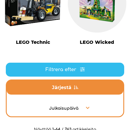
LEGO Technic
LEGO Wicked
Filtrera efter
Järjestä
Julkaisupäivä
Näyttää
1-64
/
763
artikkeleita