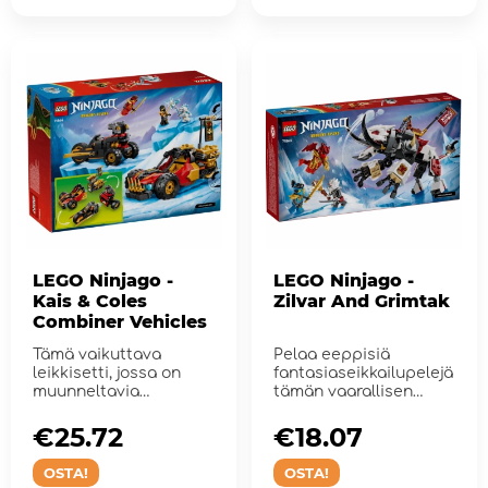
LEGO Ninjago -
LEGO Ninjago -
Kais & Coles
Zilvar And Grimtak
Combiner Vehicles
Tämä vaikuttava
Pelaa eeppisiä
leikkisetti, jossa on
fantasiaseikkailupelejä
muunneltavia
tämän vaarallisen
ajoneuvoja.
hirviö...
€25.72
€18.07
OSTA!
OSTA!