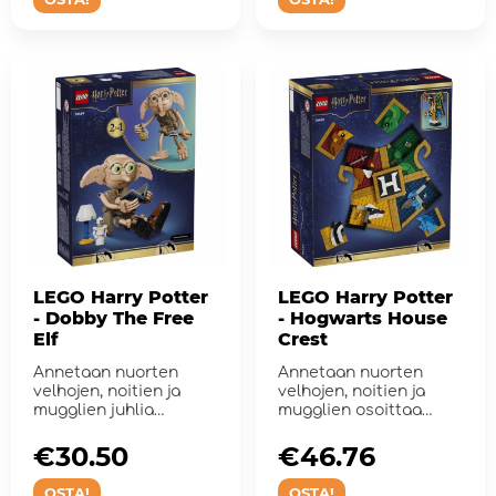
LEGO Harry Potter
LEGO Harry Potter
- Dobby The Free
- Hogwarts House
Elf
Crest
Annetaan nuorten
Annetaan nuorten
velhojen, noitien ja
velhojen, noitien ja
mugglien juhlia
mugglien osoittaa
uskollisen ja rohkean
rakkautensa
hahmon vapau...
mielikuvituksellisii...
€30.50
€46.76
OSTA!
OSTA!