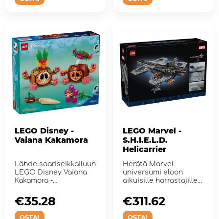
LEGO Disney -
LEGO Marvel -
Vaiana Kakamora
S.H.I.E.L.D.
Helicarrier
Lähde saariseikkailuun
Herätä Marvel-
LEGO Disney Vaiana
universumi eloon
Kakamora -
aikuisille harrastajille
rakennussarjan avulla.
S.H.I.E.L.D. Helicarri...
€35.28
€311.62
OSTA!
OSTA!