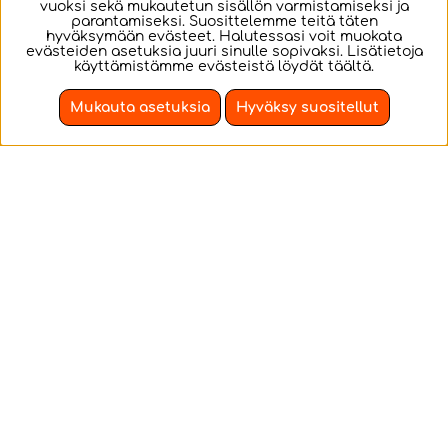
vuoksi sekä mukautetun sisällön varmistamiseksi ja
parantamiseksi. Suosittelemme teitä täten
hyväksymään evästeet. Halutessasi voit muokata
evästeiden asetuksia juuri sinulle sopivaksi. Lisätietoja
käyttämistämme evästeistä löydät
täältä
.
Mukauta asetuksia
Hyväksy suositellut
LEGO City -
LEGO City - Yellow
Passenger Jet
Backhoe Loader
LEGO City -
Yllätä
matkustajalentokone.
rakennuskoneiden
ystävä keltaisella
kaivinkoneella.
€26.68
€26.68
OSTA!
OSTA!