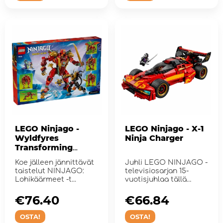
LEGO Ninjago -
LEGO Ninjago - X-1
Wyldfyres
Ninja Charger
Transforming
Dragon Mech
Koe jälleen jännittävät
Juhli LEGO NINJAGO -
taistelut NINJAGO:
televisiosarjan 15-
Lohikäärmeet -t...
vuotisjuhlaa tällä
upealla 2-in-1 X-1-n...
€76.40
€66.84
OSTA!
OSTA!