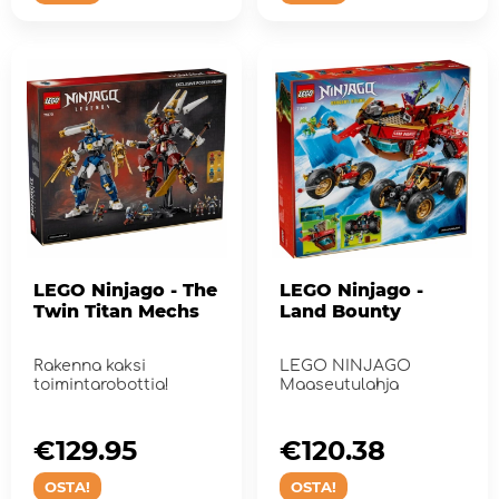
LEGO Ninjago - The
LEGO Ninjago -
Twin Titan Mechs
Land Bounty
Rakenna kaksi
LEGO NINJAGO
toimintarobottia!
Maaseutulahja
€129.95
€120.38
OSTA!
OSTA!