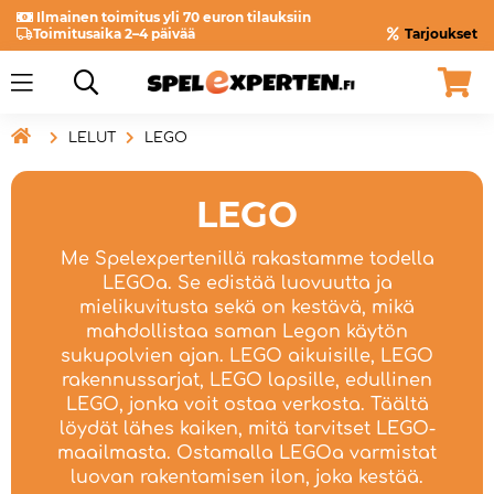
Ilmainen toimitus yli 70 euron tilauksiin
Toimitusaika 2–4 päivää
Tarjoukset

LELUT
LEGO
LEGO
Me Spelexpertenillä rakastamme todella
LEGOa. Se edistää luovuutta ja
mielikuvitusta sekä on kestävä, mikä
mahdollistaa saman Legon käytön
sukupolvien ajan. LEGO aikuisille, LEGO
rakennussarjat, LEGO lapsille, edullinen
LEGO, jonka voit ostaa verkosta. Täältä
löydät lähes kaiken, mitä tarvitset LEGO-
maailmasta. Ostamalla LEGOa varmistat
luovan rakentamisen ilon, joka kestää.