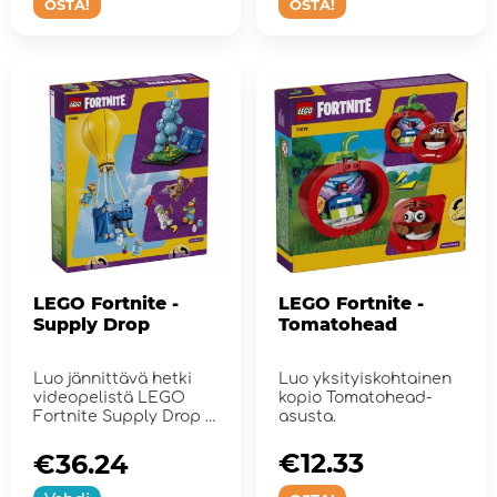
OSTA!
OSTA!
LEGO Fortnite -
LEGO Fortnite -
Supply Drop
Tomatohead
Luo jännittävä hetki
Luo yksityiskohtainen
videopelistä LEGO
kopio Tomatohead-
Fortnite Supply Drop -
asusta.
rakennu...
€12.33
€36.24