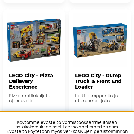
LEGO City - Pizza
LEGO City - Dump
Delievery
Truck & Front End
Experience
Loader
Pizzan kotiinkuljetus
Leiki dumpperilla ja
ajoneuvolla.
etukuormaajalla.
€45.80
€105.09
Käytämme evästeitä varmistaaksemme iloisen
ostokokemuksen osoitteessa spelexperten.com.
OSTA!
OSTA!
Evästeitä käytetään myös verkkosivujen perustoiminnan