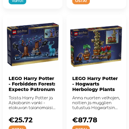
OSTA!
Vahdi
LEGO Harry Potter
LEGO Harry Potter
- Forbidden Forest:
- Hogwarts
Expecto Patronum
Herbology Plants
Toista Harry Potter ja
Anna nuorten velhojen,
Azkabanin vanki -
noitien ja mugglien
elokuvan taianomaisia
tutustua Hogwartsin
tarinoita.
yrttitieteen kasvien
taik...
€25.72
€87.78