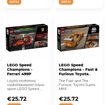
OSTA!
OSTA!
LEGO Speed
LEGO Speed
Champions -
Champions - Fast &
Ferrari 499P
Furious Toyota
Supra MK4
Löydä intohimosi
The Fast and The
vauhdikkaaseen kilpa-
Furious: Toyota Supra
ajoon LEGO Speed
MK4.
Champions Ferrari
499P:...
€25.72
€25.72