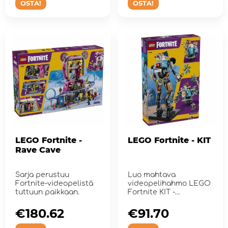
OSTA!
OSTA!
LEGO Fortnite -
LEGO Fortnite - KIT
Rave Cave
Sarja perustuu
Luo mahtava
Fortnite-videopelistä
videopelihahmo LEGO
tuttuun paikkaan.
Fortnite KIT -
rakennussarjalla.
€180.62
€91.70