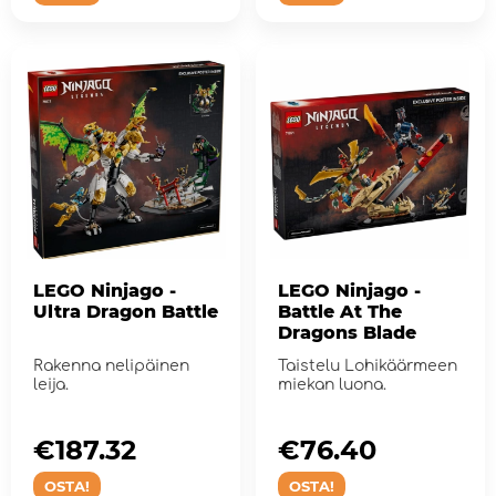
LEGO Ninjago -
LEGO Ninjago -
Ultra Dragon Battle
Battle At The
Dragons Blade
Rakenna nelipäinen
Taistelu Lohikäärmeen
leija.
miekan luona.
€187.32
€76.40
OSTA!
OSTA!