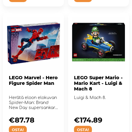
LEGO Marvel - Hero
LEGO Super Mario -
Figure Spider Man
Mario Kart - Luigi &
Mach 8
Herätä eloon elokuvan
Luigi & Mach 8.
Spider-Man: Brand
New Day supersankari-
toiminta täl...
€87.78
€174.89
OSTA!
OSTA!