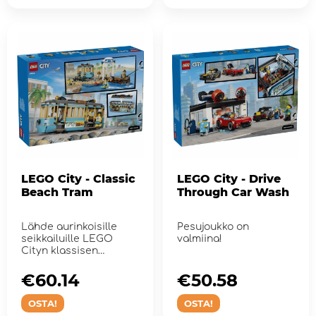
LEGO City - Classic
LEGO City - Drive
Beach Tram
Through Car Wash
Lähde aurinkoisille
Pesujoukko on
seikkailuille LEGO
valmiina!
Cityn klassisen
rantaraitiovaunun
kyydiss...
€60.14
€50.58
OSTA!
OSTA!