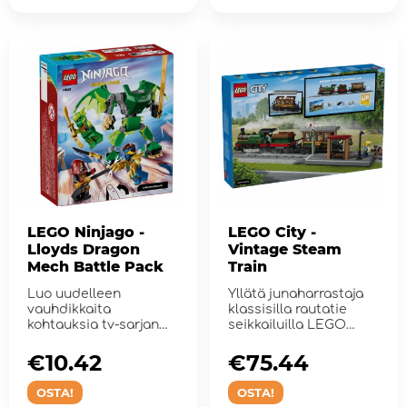
LEGO Ninjago -
LEGO City -
Lloyds Dragon
Vintage Steam
Mech Battle Pack
Train
Luo uudelleen
Yllätä junaharrastaja
vauhdikkaita
klassisilla rautatie
kohtauksia tv-sarjan
seikkailuilla LEGO
NINJAGO:
Cityn Vanhanaika...
Lohikäärmeet 4.
€10.42
€75.44
kaude...
OSTA!
OSTA!