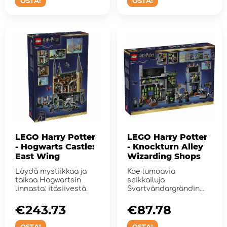
OSTA!
OSTA!
LEGO Harry Potter
LEGO Harry Potter
- Hogwarts Castle:
- Knockturn Alley
East Wing
Wizarding Shops
Löydä mystiikkaa ja
Koe lumoavia
taikaa Hogwartsin
seikkailuja
linnasta: itäsiivestä.
Svartvändargrändin
velhokaupoissa.
€243.73
€87.78
OSTA!
OSTA!