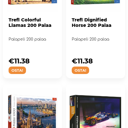
Trefl Colorful
Trefl Dignified
Llamas 200 Palaa
Horse 200 Palaa
Palapeli 200 palaa
Palapeli 200 palaa
€11.38
€11.38
OSTA!
OSTA!