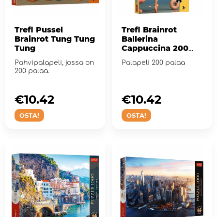
Trefl Pussel
Trefl Brainrot
Brainrot Tung Tung
Ballerina
Tung
Cappuccina 200
Palaa
Pahvipalapeli, jossa on
Palapeli 200 palaa
200 palaa.
€10.42
€10.42
OSTA!
OSTA!