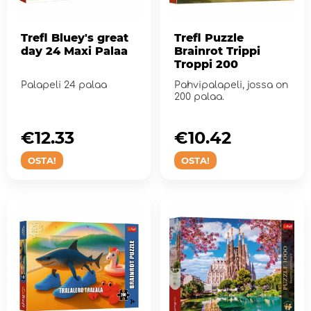
Trefl Bluey's great
Trefl Puzzle
day 24 Maxi Palaa
Brainrot Trippi
Troppi 200
Palapeli 24 palaa
Pahvipalapeli, jossa on
200 palaa.
€12.33
€10.42
OSTA!
OSTA!