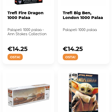
Trefl Fire Dragon
Trefl Big Ben,
1000 Palaa
London 1000 Palaa
Palapeli 1000 palaa -
Palapeli 1000 palaa
Ann Stokes Collection
€14.25
€14.25
OSTA!
OSTA!