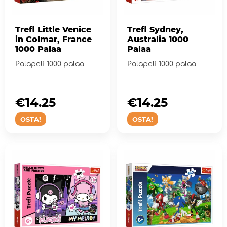
Trefl Little Venice
Trefl Sydney,
in Colmar, France
Australia 1000
1000 Palaa
Palaa
Palapeli 1000 palaa
Palapeli 1000 palaa
€14.25
€14.25
OSTA!
OSTA!