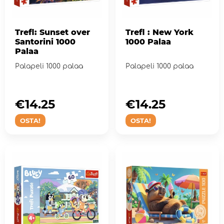
Trefl: Sunset over
Trefl : New York
Santorini 1000
1000 Palaa
Palaa
Palapeli 1000 palaa
Palapeli 1000 palaa
€14.25
€14.25
OSTA!
OSTA!