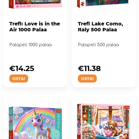
Trefl: Love is in the
Trefl Lake Como,
Air 1000 Palaa
Italy 500 Palaa
Palapeli 1000 palaa
Palapeli 500 palaa
€14.25
€11.38
OSTA!
OSTA!