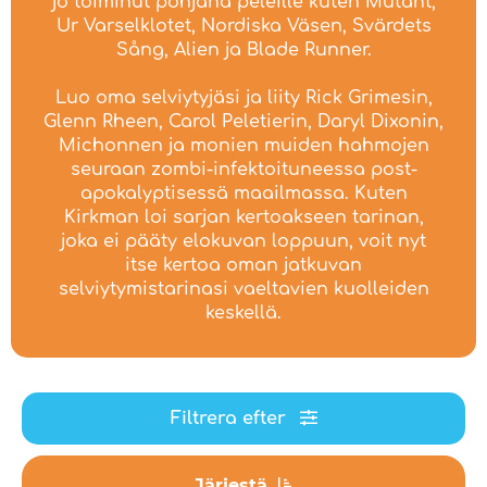
jo toiminut pohjana peleille kuten Mutant,
Ur Varselklotet, Nordiska Väsen, Svärdets
Sång, Alien ja Blade Runner.
Luo oma selviytyjäsi ja liity Rick Grimesin,
Glenn Rheen, Carol Peletierin, Daryl Dixonin,
Michonnen ja monien muiden hahmojen
seuraan zombi-infektoituneessa post-
apokalyptisessä maailmassa. Kuten
Kirkman loi sarjan kertoakseen tarinan,
joka ei pääty elokuvan loppuun, voit nyt
itse kertoa oman jatkuvan
selviytymistarinasi vaeltavien kuolleiden
keskellä.
Filtrera efter
Järjestä