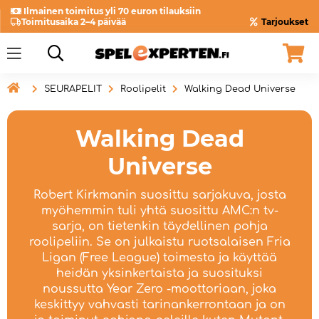
Ilmainen toimitus yli 70 euron tilauksiin
Toimitusaika 2–4 päivää
Tarjoukset

SEURAPELIT
Roolipelit
Walking Dead Universe
Walking Dead
Universe
Robert Kirkmanin suosittu sarjakuva, josta
myöhemmin tuli yhtä suosittu AMC:n tv-
sarja, on tietenkin täydellinen pohja
roolipeliin. Se on julkaistu ruotsalaisen Fria
Ligan (Free League) toimesta ja käyttää
heidän yksinkertaista ja suosituksi
noussutta Year Zero -moottoriaan, joka
keskittyy vahvasti tarinankerrontaan ja on