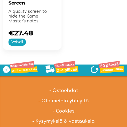
Screen
A quality screen to
hide the Game
Master's notes.
€27.48
Vahdi
- Ostoehdot
- Ota meihin yhteyttä
- Cookies
- Kysymyksiä & vastauksia