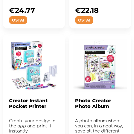
mukaan kaikkialle!
mukaan kaikkialle!
€24.77
€22.18
OSTA!
OSTA!
Creator Instant
Photo Creator
Pocket Printer
Photo Album
Create your design in
A photo album where
the app and print it
you can, in a neat way,
instantly
save all the different