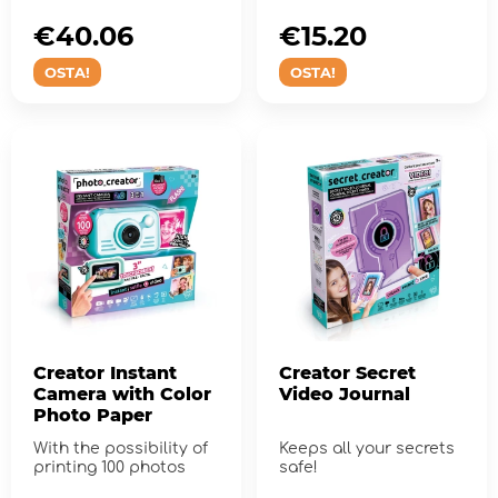
photos you have
taken...
€40.06
€15.20
OSTA!
OSTA!
Creator Instant
Creator Secret
Camera with Color
Video Journal
Photo Paper
With the possibility of
Keeps all your secrets
printing 100 photos
safe!