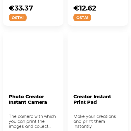
video
Camera refill.
€33.37
€12.62
OSTA!
OSTA!
Photo Creator
Creator Instant
Instant Camera
Print Pad
The camera with which
Make your creations
you can print the
and print them
images and collect
instantly