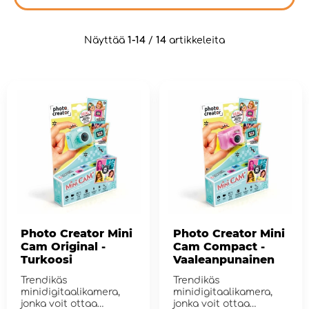
Näyttää
1-14
/
14
artikkeleita
Photo Creator Mini
Photo Creator Mini
Cam Original -
Cam Compact -
Turkoosi
Vaaleanpunainen
Trendikäs
Trendikäs
minidigitaalikamera,
minidigitaalikamera,
jonka voit ottaa
jonka voit ottaa