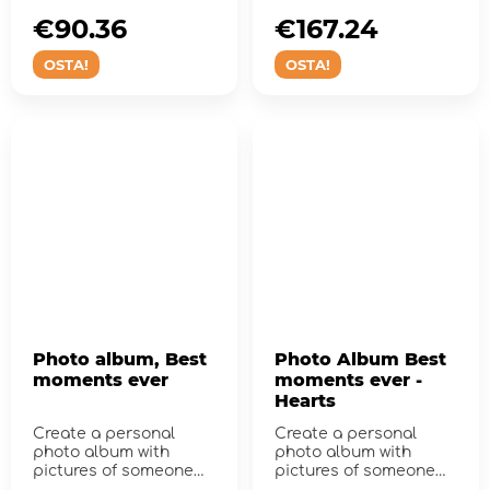
images and videos on
memory c...
€90.36
€167.24
OSTA!
OSTA!
Photo album, Best
Photo Album Best
moments ever
moments ever -
Hearts
Create a personal
Create a personal
photo album with
photo album with
pictures of someone
pictures of someone
who means a lot!
who means a lot!