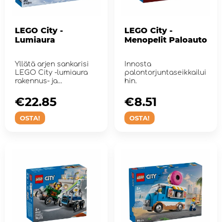
LEGO City -
LEGO City -
Lumiaura
Menopelit Paloauto
Yllätä arjen sankarisi
Innosta
LEGO City -lumiaura
palontorjuntaseikkailui
rakennus- ja
hin.
leikkisetillä.
€22.85
€8.51
OSTA!
OSTA!