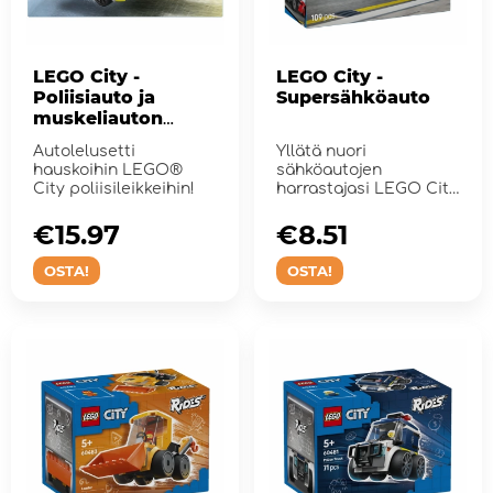
LEGO City -
LEGO City -
Poliisiauto ja
Supersähköauto
muskeliauton
takaa-ajo
Autolelusetti
Yllätä nuori
hauskoihin LEGO®
sähköautojen
City poliisileikkeihin!
harrastajasi LEGO City
-sähköaut...
€15.97
€8.51
OSTA!
OSTA!