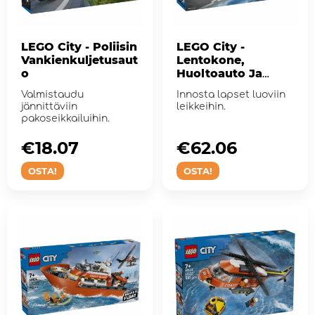
LEGO City - Poliisin
LEGO City -
Vankienkuljetusaut
Lentokone,
o
Huoltoauto Ja
Ilmatyynyalus
Valmistaudu
Innosta lapset luoviin
jännittäviin
leikkeihin.
pakoseikkailuihin.
€18.07
€62.06
OSTA!
OSTA!