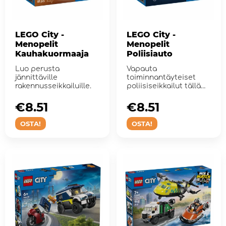
LEGO City -
LEGO City -
Menopelit
Menopelit
Kauhakuormaaja
Poliisiauto
Luo perusta
Vapauta
jännittäville
toiminnantäyteiset
rakennusseikkailuille.
poliisiseikkailut tällä
poliisiautolla.
€8.51
€8.51
OSTA!
OSTA!