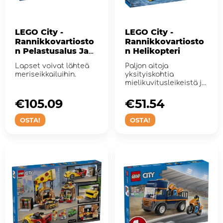
LEGO City -
LEGO City -
Rannikkovartiosto
Rannikkovartiosto
n Pelastusalus Ja
n Helikopteri
Helikopteri
Lapset voivat lähteä
Paljon aitoja
meriseikkailuihin.
yksityiskohtia
mielikuvitusleikeistä ja
hälytysajoneuvoista
pit&...
€105.09
€51.54
OSTA!
OSTA!