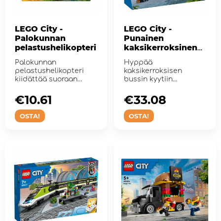
LEGO City -
LEGO City -
Palokunnan
Punainen
pelastushelikopteri
kaksikerroksinen
turistibussi
Palokunnan
Hyppää
pelastushelikopteri
kaksikerroksisen
kiidättää suoraan
bussin kyytiin
jännittävien p...
tutustumaan
nähtävyyksiin.
€10.61
€33.08
OSTA!
OSTA!