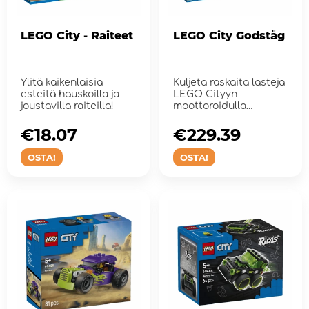
LEGO City - Raiteet
LEGO City Godståg
Ylitä kaikenlaisia
Kuljeta raskaita lasteja
esteitä hauskoilla ja
LEGO Cityyn
joustavilla raiteilla!
moottoroidulla
tavarajunalla, jossa on
4 junavaunua...
€18.07
€229.39
OSTA!
OSTA!