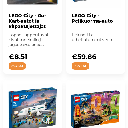
LEGO City - Go-
LEGO City -
Kart-autot ja
Pelikuorma-auto
kilpakuljettajat
Lapset uppoutuvat
Lelusetti e-
kisatunnelmiin ja
urheiluturnaukseen.
järjestävät omia
eeppisiä kilpa-...
€8.51
€59.86
OSTA!
OSTA!