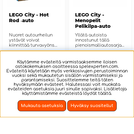
LEGO City - Hot
LEGO City -
Rod ‑auto
Menopelit
Pelikilpa-auto
Nuoret autourheilun
Yllätä autoista
ystävät voivat
innostunut tällä
kiinnittää turvavyönsä
pienoismalliautosarjall
...
a.
€8.51
€9.37
Käytämme evästeitä varmistaaksemme iloisen
ostokokemuksen osoitteessa spelexperten.com.
OSTA!
OSTA!
Evästeitä käytetään myös verkkosivujen perustoiminnan
vuoksi sekä mukautetun sisällön varmistamiseksi ja
parantamiseksi. Suosittelemme teitä täten
hyväksymään evästeet. Halutessasi voit muokata
evästeiden asetuksia juuri sinulle sopivaksi. Lisätietoja
käyttämistämme evästeistä löydät
täältä
.
Mukauta asetuksia
Hyväksy suositellut