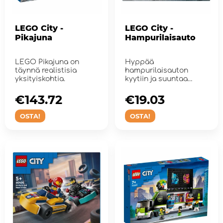
LEGO City -
LEGO City -
Pikajuna
Hampurilaisauto
LEGO Pikajuna on
Hyppää
täynnä realistisia
hampurilaisauton
yksityiskohtia.
kyytiin ja suuntaa
LEGO® Cityn
hipsterikortteliin.
€143.72
€19.03
OSTA!
OSTA!