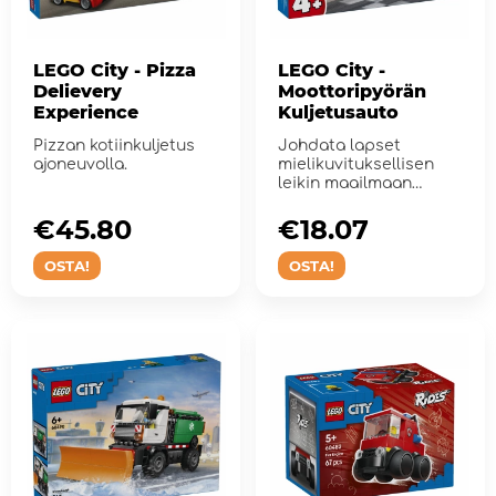
LEGO City - Pizza
LEGO City -
Delievery
Moottoripyörän
Experience
Kuljetusauto
Pizzan kotiinkuljetus
Johdata lapset
ajoneuvolla.
mielikuvituksellisen
leikin maailmaan
rakennus- ja leikkisetin
avulla.
€45.80
€18.07
OSTA!
OSTA!