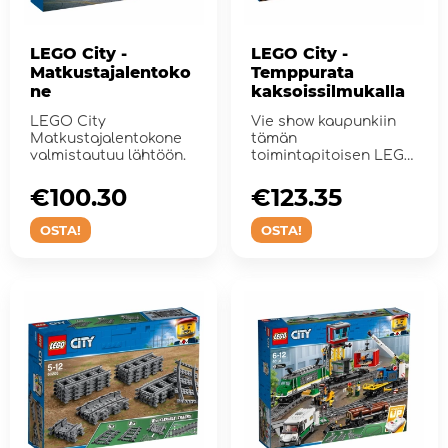
LEGO City -
LEGO City -
Matkustajalentoko
Temppurata
ne
kaksoissilmukalla
LEGO City
Vie show kaupunkiin
Matkustajalentokone
tämän
valmistautuu lähtöön.
toimintapitoisen LEGO
City -leikkisetin
kanssa: Stun...
€100.30
€123.35
OSTA!
OSTA!