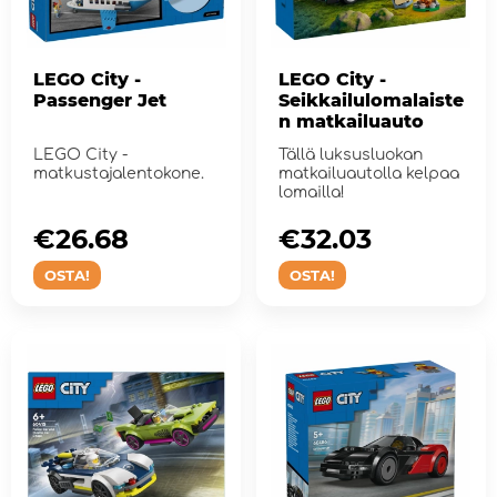
LEGO City -
LEGO City -
Passenger Jet
Seikkailulomalaiste
n matkailuauto
LEGO City -
Tällä luksusluokan
matkustajalentokone.
matkailuautolla kelpaa
lomailla!
€26.68
€32.03
OSTA!
OSTA!