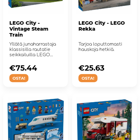
LEGO City -
LEGO City - LEGO
Vintage Steam
Rekka
Train
Yllätä junaharrastaja
Tarjoa loputtomasti
klassisilla rautatie
hauskoja hetkiä.
seikkailuilla LEGO
Cityn Vanhanaika...
€75.44
€25.63
OSTA!
OSTA!