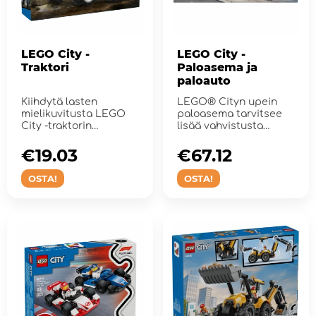
LEGO City -
LEGO City -
Traktori
Paloasema ja
paloauto
Kiihdytä lasten
LEGO® Cityn upein
mielikuvitusta LEGO
paloasema tarvitsee
City -traktorin
lisää vahvistusta
rakennus- ja
tiimiinsä.
leikkisetillä.
€19.03
€67.12
OSTA!
OSTA!