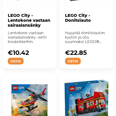
LEGO City -
LEGO City -
Lentokone vastaan
Donitsiauto
sairaalansänky
Lentokone vastaan
Hyppää donitsiauton
sairaalansänky ‑setti
kyytiin ja ota
kisaleikkeihin.
suunnaksi LEGO®
City!
€10.42
€22.85
OSTA!
OSTA!