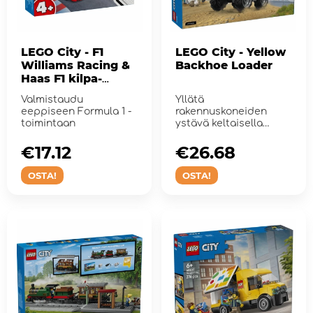
LEGO City - F1
LEGO City - Yellow
Williams Racing &
Backhoe Loader
Haas F1 kilpa-
autoja
Valmistaudu
Yllätä
eeppiseen Formula 1 -
rakennuskoneiden
toimintaan
ystävä keltaisella
kaivinkoneella.
€17.12
€26.68
OSTA!
OSTA!