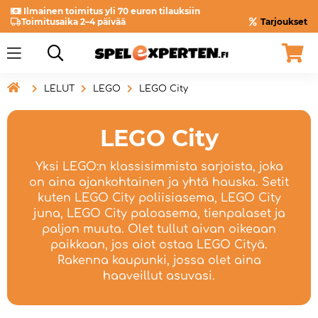
Ilmainen toimitus yli 70 euron tilauksiin
Toimitusaika 2–4 päivää
Tarjoukset

LELUT
LEGO
LEGO City
LEGO City
Yksi LEGO:n klassisimmista sarjoista, joka
on aina ajankohtainen ja yhtä hauska. Setit
kuten LEGO City poliisiasema, LEGO City
juna, LEGO City paloasema, tienpalaset ja
paljon muuta. Olet tullut aivan oikeaan
paikkaan, jos aiot ostaa LEGO Cityä.
Rakenna kaupunki, jossa olet aina
haaveillut asuvasi.