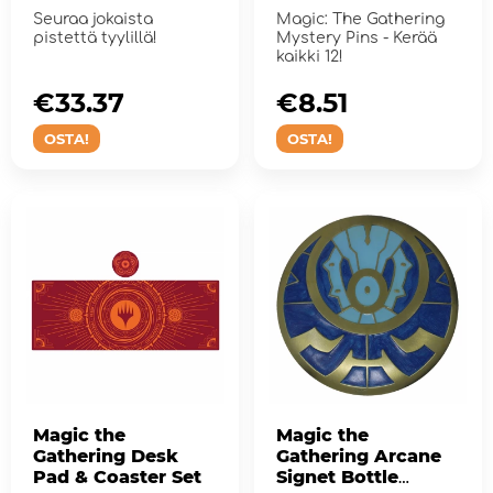
Seuraa jokaista
Magic: The Gathering
pistettä tyylillä!
Mystery Pins - Kerää
kaikki 12!
€33.37
€8.51
OSTA!
OSTA!
Magic the
Magic the
Gathering Desk
Gathering Arcane
Pad & Coaster Set
Signet Bottle