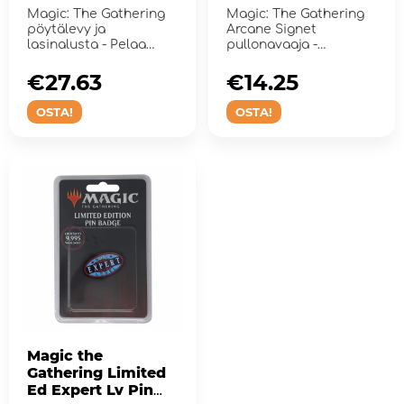
Opener
Magic: The Gathering
Magic: The Gathering
pöytälevy ja
Arcane Signet
lasinalusta - Pelaa
pullonavaaja -
tyylillä
Hehkuva pimeässä
€27.63
€14.25
OSTA!
OSTA!
Magic the
Gathering Limited
Ed Expert Lv Pin