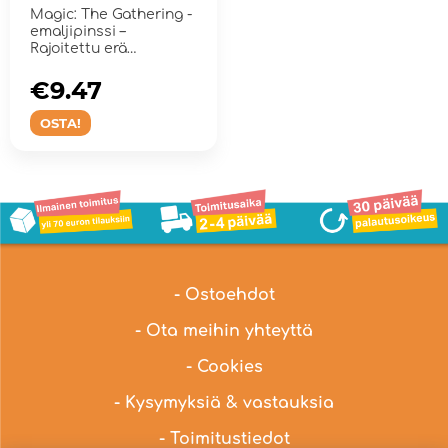
Badge
Magic: The Gathering -
emaljipinssi –
Rajoitettu erä
keräilypinssiä ...
€9.47
OSTA!
- Ostoehdot
- Ota meihin yhteyttä
- Cookies
- Kysymyksiä & vastauksia
- Toimitustiedot