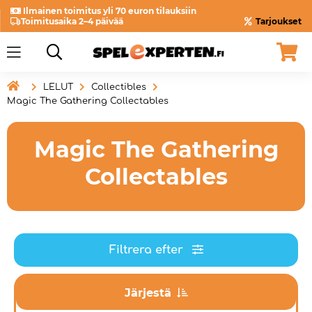
Ilmainen toimitus yli 70 euron tilauksiin
Toimitusaika 2–4 päivää
Tarjoukset

LELUT
Collectibles
Magic The Gathering Collectables
Magic The Gathering
Collectables
Filtrera efter
Järjestä