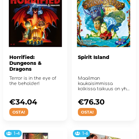
Horrified:
Spirit Island
Dungeons &
Dragons
Terror is in the eye of
Maailman
the beholder!
kaukaisimmissa
kolkissa taikuus on yhä
olemassa, ilmentyen
maan, taivaan j...
€34.04
€76.30
OSTA!
OSTA!
1-4
1-6