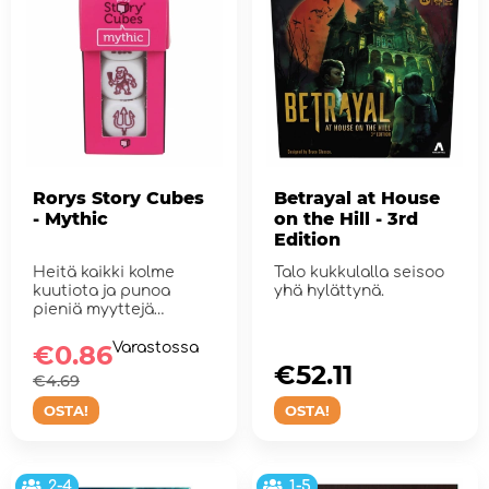
Rorys Story Cubes
Betrayal at House
- Mythic
on the Hill - 3rd
Edition
Heitä kaikki kolme
Talo kukkulalla seisoo
kuutiota ja punoa
yhä hylättynä.
pieniä myyttejä
eeppisissä mitt...
€0.86
Varastossa
€52.11
€4.69
OSTA!
OSTA!
2-4
1-5