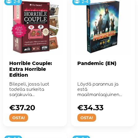
2-8
2-4
Horrible Couple:
Pandemic (EN)
Extra Horrible
Edition
Bilepeli, jossa luot
Löydä parannus ja
todella surkeita
estä
sarjakuvia
maailmanlaajuinen
rakkaudesta.
katastrofi. Olet
ihmiskunnan vii...
€37.20
€34.33
OSTA!
OSTA!