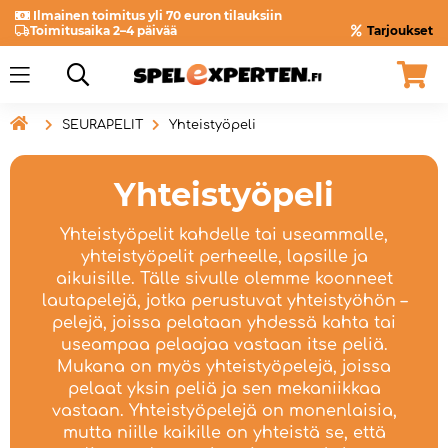
Ilmainen toimitus yli 70 euron tilauksiin
Toimitusaika 2–4 päivää
Tarjoukset

SEURAPELIT
Yhteistyöpeli
Yhteistyöpeli
Yhteistyöpelit kahdelle tai useammalle,
yhteistyöpelit perheelle, lapsille ja
aikuisille. Tälle sivulle olemme koonneet
lautapelejä, jotka perustuvat yhteistyöhön –
pelejä, joissa pelataan yhdessä kahta tai
useampaa pelaajaa vastaan itse peliä.
Mukana on myös yhteistyöpelejä, joissa
pelaat yksin peliä ja sen mekaniikkaa
vastaan. Yhteistyöpelejä on monenlaisia,
mutta niille kaikille on yhteistä se, että