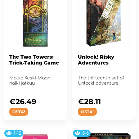
The Two Towers:
Unlock! Risky
Trick-Taking Game
Adventures
Matka Keski-Maan
The thirteenth set of
halki jatkuu
Unlock! adventure!
€26.49
€28.11
OSTA!
OSTA!
1-12
3-6