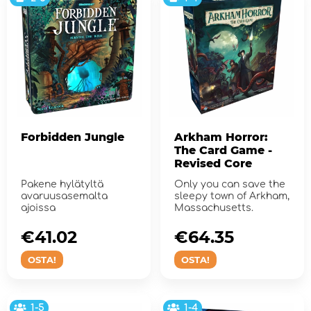
Forbidden Jungle
Arkham Horror:
The Card Game -
Revised Core
Pakene hylätyltä
Only you can save the
avaruusasemalta
sleepy town of Arkham,
ajoissa
Massachusetts.
€41.02
€64.35
OSTA!
OSTA!
1-5
1-4