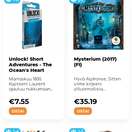
1-6
2-7
Unlock! Short
Mysterium (2017)
Adventures - The
(FI)
Ocean's Heart
Marraskuu 1800.
Hyvä Alphonse, Sitten
Kapteeni Laurent
viime kirjeeni
ajautuu nukkumaan
yliluonnollisia
hyttiinsä.
tapahtumia on nähty
karta...
€7.55
€35.19
OSTA!
OSTA!
1-4
1-2