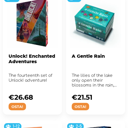
Unlock! Enchanted
A Gentle Rain
Adventures
The fourteenth set of
The lilies of the lake
Unlock! adventure!
only open their
blossoms in the rain,
and only rarely do all
eigh...
€26.68
€21.51
OSTA!
OSTA!
1-12
2-5