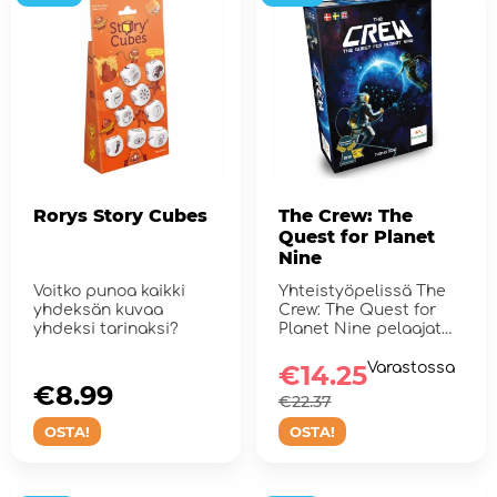
Rorys Story Cubes
The Crew: The
Quest for Planet
Nine
Voitko punoa kaikki
Yhteistyöpelissä The
yhdeksän kuvaa
Crew: The Quest for
yhdeksi tarinaksi?
Planet Nine pelaajat
lähtevä...
€14.25
Varastossa
€8.99
€22.37
OSTA!
OSTA!