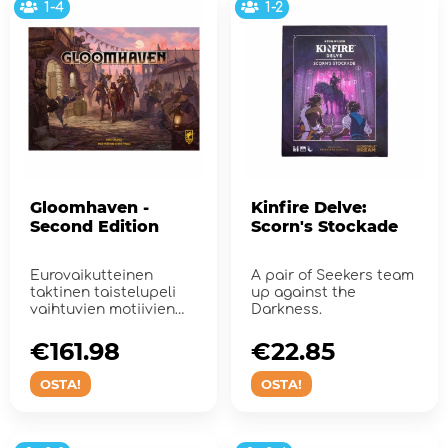
1-4
1-2
Gloomhaven -
Kinfire Delve:
Second Edition
Scorn's Stockade
Eurovaikutteinen
A pair of Seekers team
taktinen taistelupeli
up against the
vaihtuvien motiivien
Darkness.
pysyvään maailmaan.
€161.98
€22.85
OSTA!
OSTA!