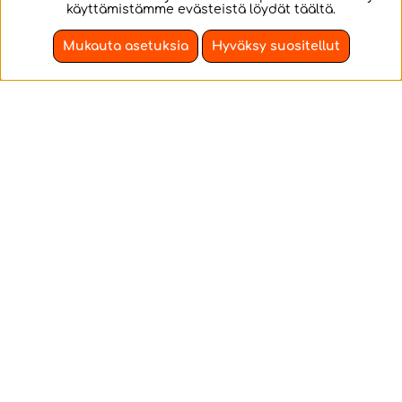
käyttämistämme evästeistä löydät
täältä
.
Mukauta asetuksia
Hyväksy suositellut
Horizons of Spirit
Dorfromantik:
Island
Light Luggage (EN)
Island Spirits join
Idyllinen
forces using elemental
taskukokoisena
powers to defend their
home from invaders.
€33.28
€21.90
OSTA!
OSTA!
1-4
2-5