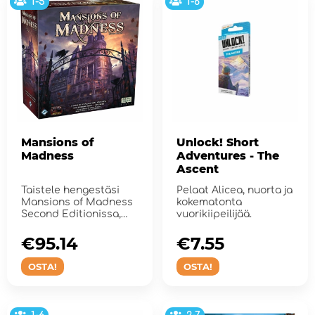
1-5
1-6
Mansions of
Unlock! Short
Madness
Adventures - The
Ascent
Taistele hengestäsi
Pelaat Alicea, nuorta ja
Mansions of Madness
kokematonta
Second Editionissa,
vuorikiipeilijää.
sovellusavusteisessa
ka...
€95.14
€7.55
OSTA!
OSTA!