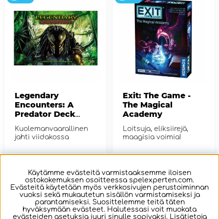
Legendary
Exit: The Game -
Encounters: A
The Magical
Predator Deck
Academy
Building Game
Kuolemanvaarallinen
Loitsuja, eliksiirejä,
jahti viidakossa
maagisia voimia!
€56.32
€19.03
Käytämme evästeitä varmistaaksemme iloisen
ostokokemuksen osoitteessa spelexperten.com.
OSTA!
OSTA!
Evästeitä käytetään myös verkkosivujen perustoiminnan
vuoksi sekä mukautetun sisällön varmistamiseksi ja
parantamiseksi. Suosittelemme teitä täten
hyväksymään evästeet. Halutessasi voit muokata
1-3
1-4
evästeiden asetuksia juuri sinulle sopivaksi. Lisätietoja