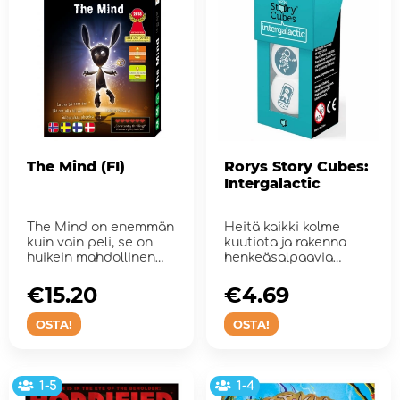
The Mind (FI)
Rorys Story Cubes:
Intergalactic
The Mind on enemmän
Heitä kaikki kolme
kuin vain peli, se on
kuutiota ja rakenna
huikein mahdollinen
henkeäsalpaavia
tiimikokemus.
futuristisia
avaruustar...
€15.20
€4.69
OSTA!
OSTA!
1-5
1-4