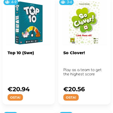
4-9
3-6
Top 10 (Swe)
So Clover!
Play as a team to get
the highest score
€20.94
€20.56
OSTA!
OSTA!