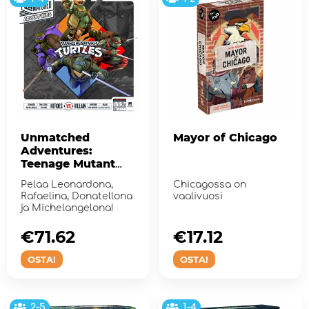
Unmatched
Mayor of Chicago
Adventures:
Teenage Mutant
Ninja Turtles
Pelaa Leonardona,
Chicagossa on
Rafaelina, Donatellona
vaalivuosi
ja Michelangelona!
€71.62
€17.12
OSTA!
OSTA!
2-5
1-4