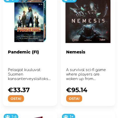
Pandemic (FI)
Nemesis
Pelaajat kuuluvat
A survival sci-fi game
Suomen
where players are
kansanterveyslaitokse
woken up from
n ja puolustusvoimien
hibernation as a crew
perustamaan biouhki...
of a space ...
€33.37
€95.14
OSTA!
OSTA!
1-6
1+