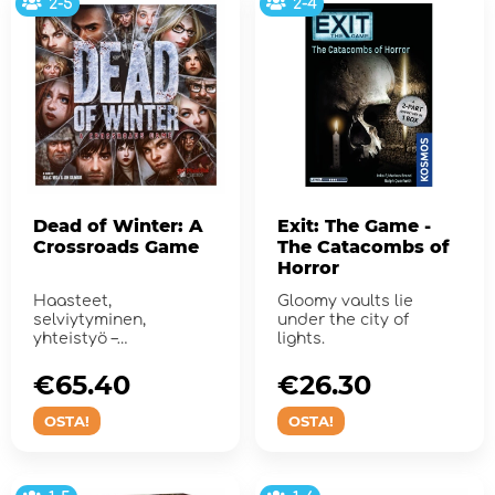
2-5
2-4
Dead of Winter: A
Exit: The Game -
Crossroads Game
The Catacombs of
Horror
Haasteet,
Gloomy vaults lie
selviytyminen,
under the city of
yhteistyö –
lights.
lihansyöjämonstrut ja
maailman...
€65.40
€26.30
OSTA!
OSTA!