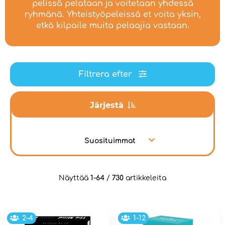
pelissä pelataan ja voitetaan yhdessä
ryhmänä. Yhteistyöpeleissä et voita yksin,
etkä kilpaile muita pelaajia vastaan.
Filtrera efter
Järjestä
Suosituimmat
Näyttää
1-64
/
730
artikkeleita
2-4
1-12