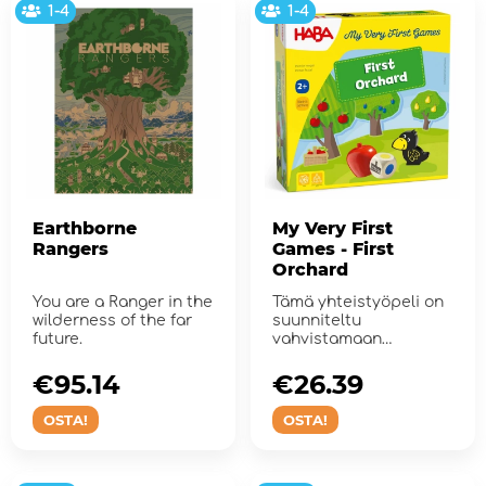
1-4
1-4
Earthborne
My Very First
Rangers
Games - First
Orchard
You are a Ranger in the
Tämä yhteistyöpeli on
wilderness of the far
suunniteltu
future.
vahvistamaan
sosiaalisia taitoja,
kehit...
€95.14
€26.39
OSTA!
OSTA!