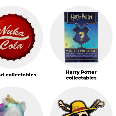
Harry Potter
ut collectables
collectables