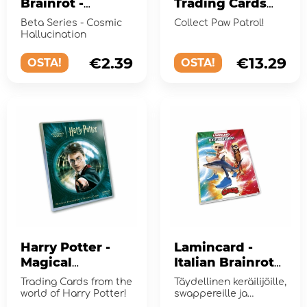
Brainrot -
Trading Cards
Cosmic
Starter Set
Beta Series - Cosmic
Collect Paw Patrol!
Hallucination
Hallucination
Booster Pack
€2.39
€13.29
OSTA!
OSTA!
Harry Potter -
Lamincard -
Magical
Italian Brainrot
Inspiration
Album Wave 3
Trading Cards from the
Täydellinen keräilijöille,
Trading Cards
world of Harry Potter!
swappereille ja
Brainrot-fanaatikoille