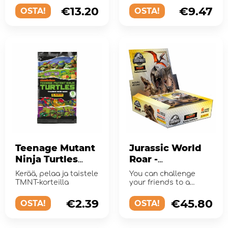
Album
€13.20
€9.47
OSTA!
OSTA!
Teenage Mutant
Jurassic World
Ninja Turtles
Roar -
Trading Card
Collectible
Kerää, pelaa ja taistele
You can challenge
Game Booster
Cards Booster
TMNT-korteilla
your friends to a
Pack
Display
breath-taking battle
with dinosaur cards!
€2.39
€45.80
OSTA!
OSTA!