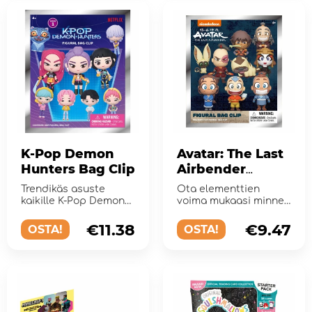
K-Pop Demon
Avatar: The Last
Hunters Bag Clip
Airbender
Figural Bag Clip
Trendikäs asuste
Ota elementtien
kaikille K-Pop Demon
voima mukaasi minne
Hunters -faneille.
tahansa!
€11.38
€9.47
OSTA!
OSTA!