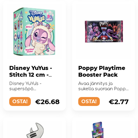
Disney YuYus -
Poppy Playtime
Stitch 12 cm -
Booster Pack
Series 2
Disney YuYu's -
Avaa jännitys ja
supersöpö
sukella suoraan Poppy
keräilyriipus, jossa on
Playtimen karmivan
Stitch!
hauskaan maailmaan!
€26.68
€2.77
OSTA!
OSTA!