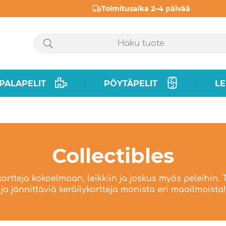
Toimitusaika 2–4 päivää
PALAPELIT
PÖYTÄPELIT
LE
|
|
Collectibles
ortteja kokoelmaan, leikkiin ja joskus myös peleihin. 
ja jännittäviä keräilykortteja monista eri maailmoista!