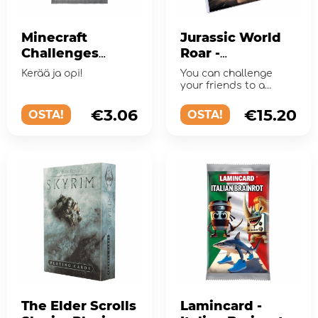
Minecraft
Jurassic World
Challenges
Roar -
Collectible
Collectible
Kerää ja opi!
You can challenge
Cards Booster
Cards Starter Set
your friends to a
Pack
breath-taking battle
with dinosaur cards!
€3.06
€15.20
OSTA!
OSTA!
The Elder Scrolls
Lamincard -