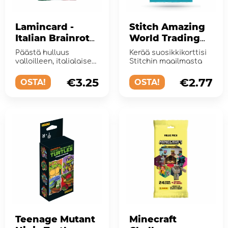
Lamincard -
Stitch Amazing
Italian Brainrot
World Trading
Wave 2 Booster
Card Booster
Päästä hulluus
Kerää suosikkikorttisi
Pack
valloilleen, italialaiset
Stitchin maailmasta
Brainrot-
laminaattikortit ovat
€3.25
€2.77
OSTA!
OSTA!
t...
Teenage Mutant
Minecraft