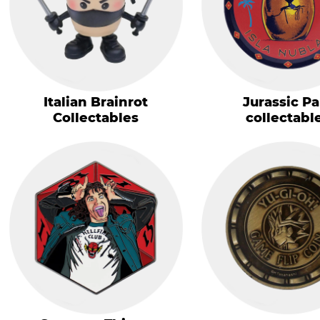
Italian Brainrot
Jurassic Pa
Collectables
collectabl