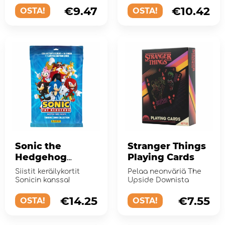
Tin #2 2025/26
25/26.
€9.47
€10.42
OSTA!
OSTA!
Sonic the
Stranger Things
Hedgehog
Playing Cards
Trading Cards
Siistit keräilykortit
Pelaa neonväriä The
Collectors
Sonicin kanssa!
Upside Downista
Album
€14.25
€7.55
OSTA!
OSTA!