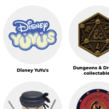
Dungeons & D
Disney YuYu's
collectabl