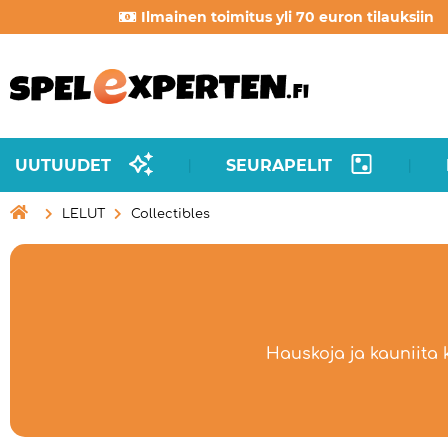
Ilmainen toimitus yli 70 euron tilauksiin
UUTUUDET
SEURAPELIT
|
|

LELUT
Collectibles
Hauskoja ja kauniita k