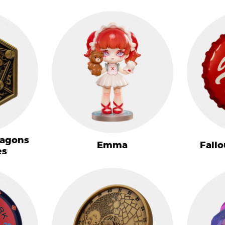
ragons
Emma
Fallo
es