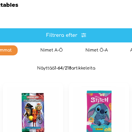
ctables
Filtrera efter
immat
Nimet A-Ö
Nimet Ö-A
Näyttää
1-64
/
218
artikkeleita