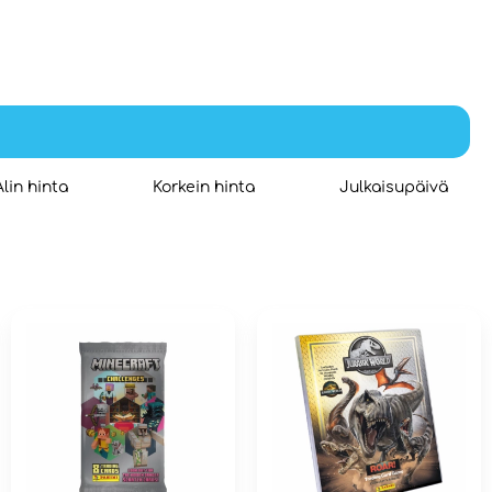
Alin hinta
Korkein hinta
Julkaisupäivä