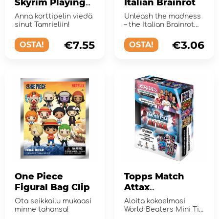
Skyrim Playing
Italian Brainrot
Cards
Anna korttipelin viedä
Unleash the madness
sinut Tamrieliin!
– the Italian Brainrot
Lamincards are here!
€7.55
€3.06
OSTA!
OSTA!
One Piece
Topps Match
Figural Bag Clip
Attax
Champions
Ota seikkailu mukaasi
Aloita kokoelmasi
League Booster
minne tahansa!
World Beaters Mini Tin
-rasiassa kaudelle