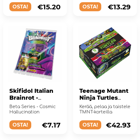
Starter Pack
€15.20
€13.29
OSTA!
OSTA!
Skifidol Italian
Teenage Mutant
Brainrot -
Ninja Turtles
Cosmic
Trading Card
Beta Series - Cosmic
Kerää, pelaa ja taistele
Hallucination
Game Booster
Hallucination
TMNT-korteilla
Starter Pack
Display
€7.17
€42.93
OSTA!
OSTA!