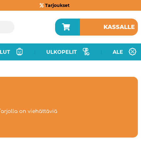
Tarjoukset
KASSALLE
LUT
ULKOPELIT
ALE
|
|
Tarjolla on viehättäviä