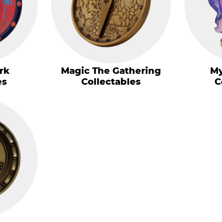
rk
Magic The Gathering
My
es
Collectables
C