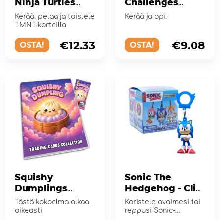
Ninja Turtles
Challenges
Trading Card
Collectible
Kerää, pelaa ja taistele
Kerää ja opi!
Game Blister
Cards Value
TMNT-korteilla
Pack
€12.33
€9.08
OSTA!
OSTA!
Squishy
Sonic The
Dumplings
Hedgehog - Clip
Keräilykortit -
On
Tästä kokoelma alkaa
Koristele avaimesi tai
Collector's
oikeasti
reppusi Sonic-
avaimenperällä!