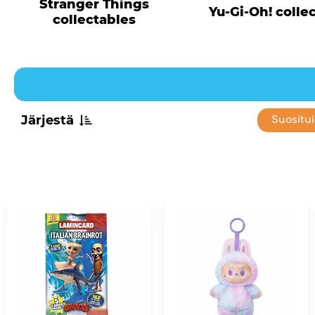
Stranger Things
Yu-Gi-Oh! colle
collectables
Järjestä
Suositu