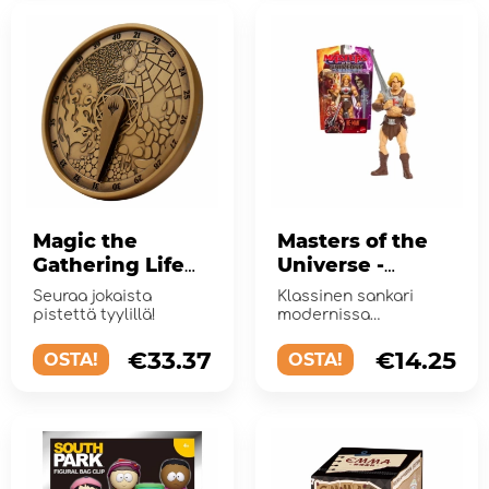
Magic the
Masters of the
Gathering Life
Universe -
Counter
hahmo He-Man
Seuraa jokaista
Klassinen sankari
miekalla - 14 cm
pistettä tyylillä!
modernissa
muodossa. Puolusta
Grayskullia – voima on
€33.37
€14.25
OSTA!
OSTA!
sinun!