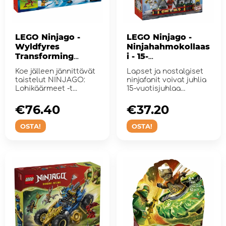
LEGO Ninjago -
LEGO Ninjago -
Wyldfyres
Ninjahahmokollaas
Transforming
i - 15-
Dragon Mech
Vuotisjuhlamalli
Koe jälleen jännittävät
Lapset ja nostalgiset
taistelut NINJAGO:
ninjafanit voivat juhlia
Lohikäärmeet -t...
15-vuotisjuhlaa
ninjahahmojen kanssa.
€76.40
€37.20
OSTA!
OSTA!