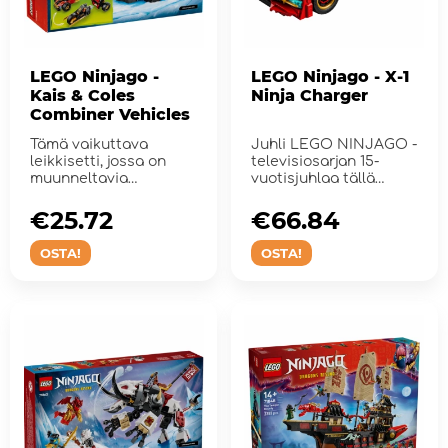
LEGO Ninjago -
LEGO Ninjago - X-1
Kais & Coles
Ninja Charger
Combiner Vehicles
Tämä vaikuttava
Juhli LEGO NINJAGO -
leikkisetti, jossa on
televisiosarjan 15-
muunneltavia
vuotisjuhlaa tällä
ajoneuvoja.
upealla 2-in-1 X-1-n...
€25.72
€66.84
OSTA!
OSTA!