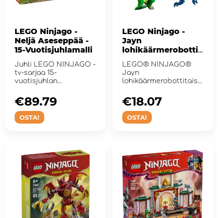
LEGO Ninjago -
LEGO Ninjago -
Neljä Aseseppää -
Jayn
15-Vuotisjuhlamalli
lohikäärmerobottit
aistelu
Juhli LEGO NINJAGO -
LEGO® NINJAGO®
tv-sarjaa 15-
Jayn
vuotisjuhlan
lohikäärmerobottitaist
rakennussarjalla.
elu – Robottilelu &#...
€89.79
€18.07
OSTA!
OSTA!