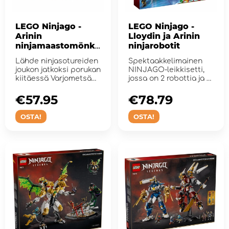
LEGO Ninjago -
LEGO Ninjago -
Arinin
Lloydin ja Arinin
ninjamaastomönkij
ninjarobotit
ä
Lähde ninjasotureiden
Spektaakkelimainen
joukon jatkoksi porukan
NINJAGO-leikkisetti,
kiitäessä Varjometsän
jossa on 2 robottia ja 5
...
minihahmoa.
€57.95
€78.79
OSTA!
OSTA!