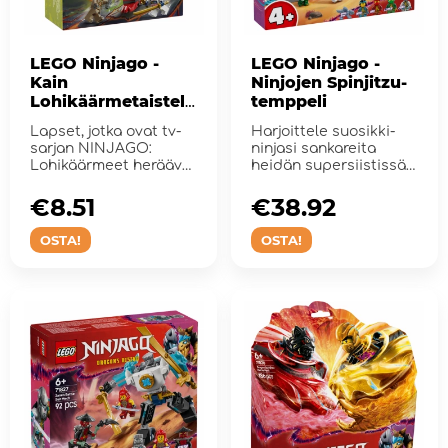
LEGO Ninjago -
LEGO Ninjago -
Kain
Ninjojen Spinjitzu-
Lohikäärmetaistelu
temppeli
pakkaus
Lapset, jotka ovat tv-
Harjoittele suosikki-
sarjan NINJAGO:
ninjasi sankareita
Lohikäärmeet heräävät
heidän supersiistissä
fan...
spinjitzutemppel...
€8.51
€38.92
OSTA!
OSTA!