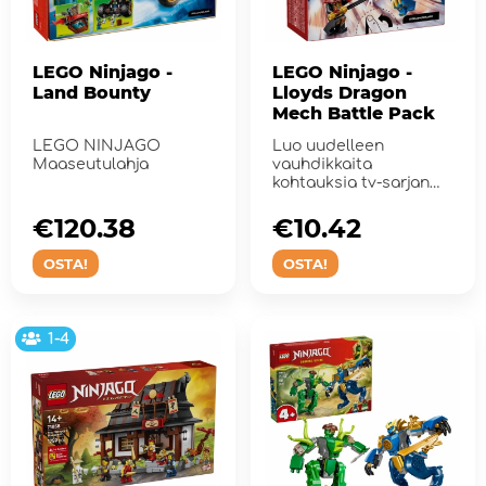
LEGO Ninjago -
LEGO Ninjago -
Land Bounty
Lloyds Dragon
Mech Battle Pack
LEGO NINJAGO
Luo uudelleen
Maaseutulahja
vauhdikkaita
kohtauksia tv-sarjan
NINJAGO:
Lohikäärmeet 4.
€120.38
€10.42
kaude...
OSTA!
OSTA!
1-4