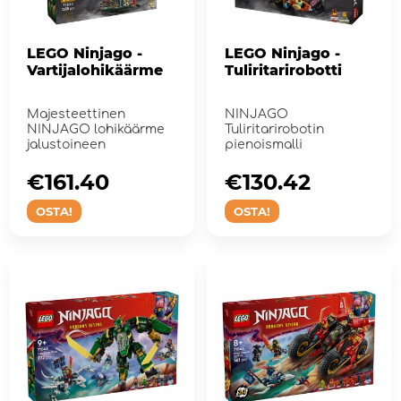
LEGO Ninjago -
LEGO Ninjago -
Vartijalohikäärme
Tuliritarirobotti
Majesteettinen
NINJAGO
NINJAGO lohikäärme
Tuliritarirobotin
jalustoineen
pienoismalli
€161.40
€130.42
OSTA!
OSTA!