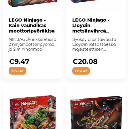
LEGO Ninjago -
LEGO Ninjago -
Kain vauhdikas
Lloydin
moottoripyöräkisa
metsänvihreä
lohikäärme
NINJAGO-leikkisetissä
Syöksy alas taivaalta
2 ninjamoottoripyörää
Lloydin ratsastaessa
ja 2 minihahmoa
majesteettisen
lohikäärmeens&#...
€9.47
€20.08
OSTA!
OSTA!