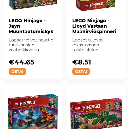
LEGO Ninjago -
LEGO Ninjago -
Jayn
Lloyd Vastaan
Muuntautumiskyky
Maahirviöspinneri
inen Auto
Lapset voivat nauttia
Lapset tulevat
tuntikausien
rakastamaan
vauhdikkaasta
taistelulelun
toiminnasta tämän
rakentamista.
rakennus- j...
€44.65
€8.51
OSTA!
OSTA!