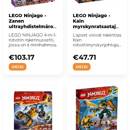
LEGO Ninjago -
LEGO Ninjago -
Zanen
Kain
ultrayhdistelmärob
myrskynratsastajar
otti
obotti
LEGO NINJAGO 4-in-1-
Lapset voivat rakentaa
robotin rakennussetti,
Kain
jossa on 6 minihahmoa.
robottimyrskynjohtajan
ja jäljitellä
ninjatoimintaa.
€103.17
€47.71
OSTA!
OSTA!