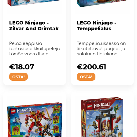
LEGO Ninjago -
LEGO Ninjago -
Zilvar And Grimtak
Temppelialus
Pelaa eeppisiä
Temppelialuksessa on
fantasiaseikkailupelejä
liikuteltavat purjeet ja
tämän vaarallisen
salainen tietokone.
hirviö...
Mukana 6 minihahmoa.
€18.07
€200.61
OSTA!
OSTA!