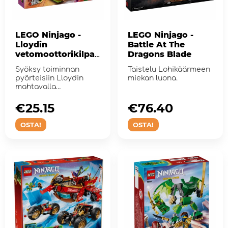
LEGO Ninjago -
LEGO Ninjago -
Lloydin
Battle At The
vetomoottorikilpa-
Dragons Blade
auto
Syöksy toiminnan
Taistelu Lohikäärmeen
pyörteisiin Lloydin
miekan luona.
mahtavalla
vedettävällä ki...
€25.15
€76.40
OSTA!
OSTA!