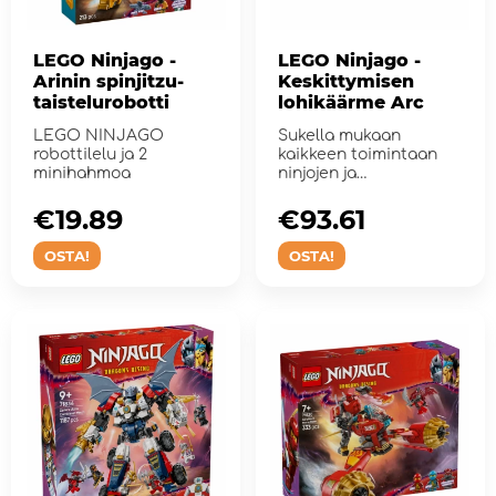
LEGO Ninjago -
LEGO Ninjago -
Arinin spinjitzu-
Keskittymisen
taistelurobotti
lohikäärme Arc
LEGO NINJAGO
Sukella mukaan
robottilelu ja 2
kaikkeen toimintaan
minihahmoa
ninjojen ja
Tarkkailulohikäärme
Arcin kanssa!
€19.89
€93.61
OSTA!
OSTA!