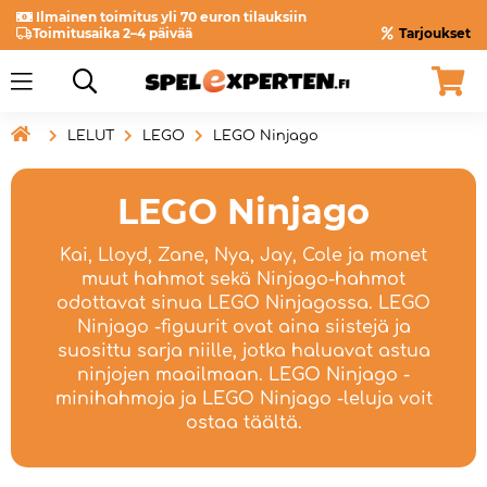
Ilmainen toimitus yli 70 euron tilauksiin
Toimitusaika 2–4 päivää
Tarjoukset

LELUT
LEGO
LEGO Ninjago
LEGO Ninjago
Kai, Lloyd, Zane, Nya, Jay, Cole ja monet
muut hahmot sekä Ninjago-hahmot
odottavat sinua LEGO Ninjagossa. LEGO
Ninjago -figuurit ovat aina siistejä ja
suosittu sarja niille, jotka haluavat astua
ninjojen maailmaan. LEGO Ninjago -
minihahmoja ja LEGO Ninjago -leluja voit
ostaa täältä.