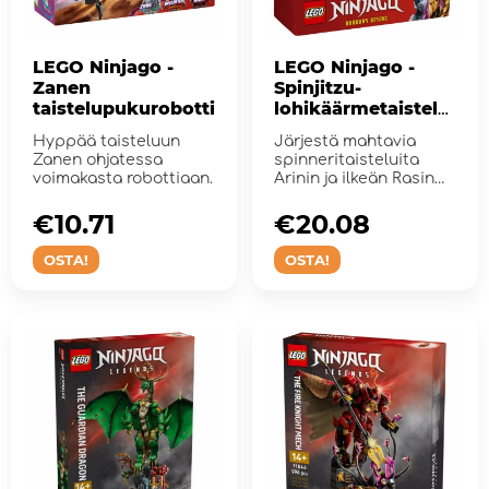
LEGO Ninjago -
LEGO Ninjago -
Zanen
Spinjitzu-
taistelupukurobotti
lohikäärmetaistelu
paketti
Hyppää taisteluun
Järjestä mahtavia
Zanen ohjatessa
spinneritaisteluita
voimakasta robottiaan.
Arinin ja ilkeän Rasin
välill&...
€10.71
€20.08
OSTA!
OSTA!