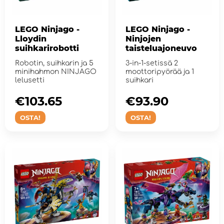
LEGO Ninjago -
LEGO Ninjago -
Lloydin
Ninjojen
suihkarirobotti
taisteluajoneuvo
Robotin, suihkarin ja 5
3-in-1-setissä 2
minihahmon NINJAGO
moottoripyörää ja 1
lelusetti
suihkari
€103.65
€93.90
OSTA!
OSTA!