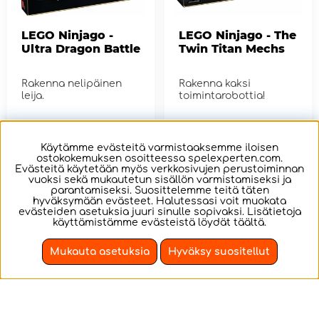
LEGO Ninjago -
LEGO Ninjago - The
Ultra Dragon Battle
Twin Titan Mechs
Rakenna nelipäinen
Rakenna kaksi
leija.
toimintarobottia!
€187.32
€129.95
Käytämme evästeitä varmistaaksemme iloisen
ostokokemuksen osoitteessa spelexperten.com.
OSTA!
OSTA!
Evästeitä käytetään myös verkkosivujen perustoiminnan
vuoksi sekä mukautetun sisällön varmistamiseksi ja
parantamiseksi. Suosittelemme teitä täten
hyväksymään evästeet. Halutessasi voit muokata
evästeiden asetuksia juuri sinulle sopivaksi. Lisätietoja
käyttämistämme evästeistä löydät
täältä
.
Mukauta asetuksia
Hyväksy suositellut