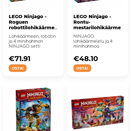
LEGO Ninjago -
LEGO Ninjago -
Roguen
Rontu-
robottilohikäärmer
mestarilohikäärme
atsu
Lohikäärmeen, robotin
NINJAGO
ja 4 minihahmon
lohikäärmelelu ja 4
NINJAGO setti
minihahmoa
€71.91
€48.10
OSTA!
OSTA!