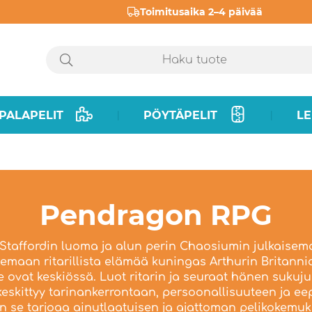
Toimitusaika 2–4 päivää
PALAPELIT
PÖYTÄPELIT
LE
|
|
Pendragon RPG
taffordin luoma ja alun perin Chaosiumin julkaisema 
emaan ritarillista elämää kuningas Arthurin Britanni
he ovat keskiössä. Luot ritarin ja seuraat hänen sukuj
keskittyy tarinankerrontaan, persoonallisuuteen ja ee
en se tarjoaa ainutlaatuisen ja ajattoman pelikokemuk