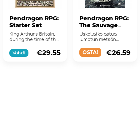
Pendragon RPG:
Pendragon RPG:
Starter Set
The Sauvage
King
King Arthur’s Britain,
Uskallatko astua
during the time of the
lumotun metsän
Sword in the Stone.
varjoihin
€29.55
€26.59
OSTA!
Vahdi