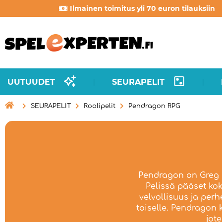
Ilmainen toimitus yli 70 euron tilauksiin
UUTUUDET
SEURAPELIT
|
|

SEURAPELIT
Roolipelit
Pendragon RPG
Pendragon on Greg S
Pelissä pääset kok
velvollisuus ja per
toiselle. Pendragon 
jot