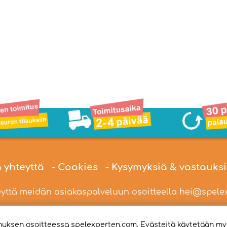
a yhteyttä
- Cookies
- Kysymyksiä & vastauks
yttä meidän asiakaspalveluun osoitteella
hei@spelex
ksen osoitteessa spelexperten.com. Evästeitä käytetään my