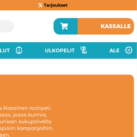
Tarjoukset
KASSALLE
LUT
ULKOPELIT
ALE
|
|
klassinen roolipeli.
assa, jossa kunnia,
uuriaan sukupolvelta
ppisiin kampanjoihin,
sen.