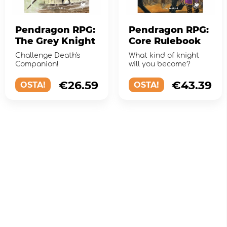
Pendragon RPG:
Pendragon RPG:
The Grey Knight
Core Rulebook
Challenge Death's
What kind of knight
Companion!
will you become?
€26.59
€43.39
OSTA!
OSTA!