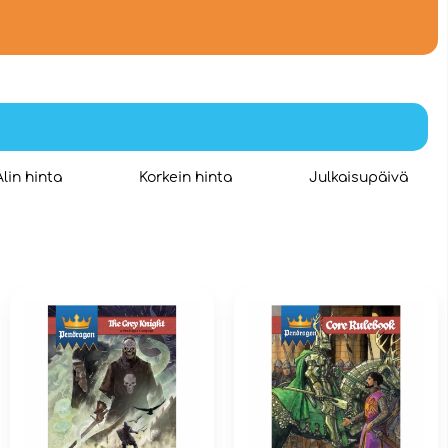
Alin hinta
Korkein hinta
Julkaisupäivä