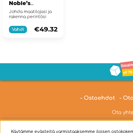
Noble’s
Handbook
Johda maatilojasi ja
rakenna perintösi
€49.32
Vahdi
- Ostoehdot
- Ot
Ota yhte
Käytämme evästeitä varmistaaksemme iloisen ostokokemu