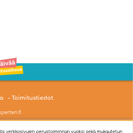
ia
- Toimitustiedot
perten.fi
ös verkkosivujen perustoiminnan vuoksi sekä mukautetun