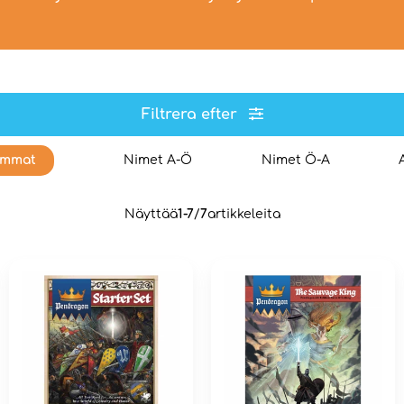
Filtrera efter
immat
Nimet A-Ö
Nimet Ö-A
Näyttää
1-7
/
7
artikkeleita