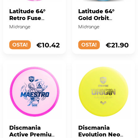
Latitude 64°
Latitude 64°
Retro Fuse
Gold Orbit
Pink/White
Claymore Kristin
Midrange
Midrange
Lätt Team Series
2025 Turquoise
€10.42
€21.90
OSTA!
White
OSTA!
Discmania
Discmania
Active Premium
Evolution Neo