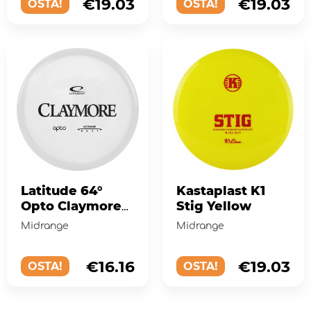
€19.03
€19.03
OSTA!
OSTA!
Latitude 64°
Kastaplast K1
Opto Claymore
Stig Yellow
White
Midrange
Midrange
€16.16
€19.03
OSTA!
OSTA!