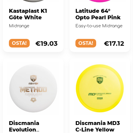
Kastaplast K1
Latitude 64°
Göte White
Opto Pearl Pink
Midrange
Easy-to-use Midrange
€19.03
€17.12
OSTA!
OSTA!
Discmania
Discmania MD3
Evolution
C-Line Yellow