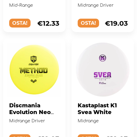
Maestro Pink
Origin Yellow
Mid-Range
Midrange Driver
€12.33
€19.03
OSTA!
OSTA!
Discmania
Kastaplast K1
Evolution Neo
Svea White
Method Yellow
Midrange Driver
Midrange