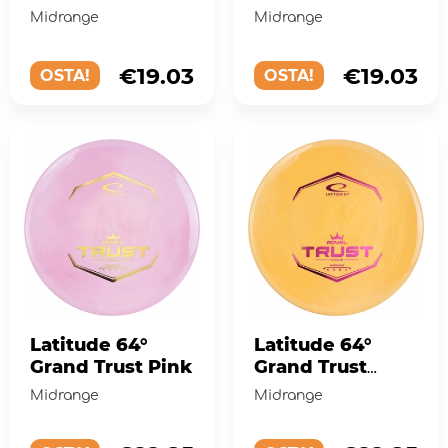
Yellow
Midrange
Midrange
€19.03
€19.03
OSTA!
OSTA!
Latitude 64°
Latitude 64°
Grand Trust Pink
Grand Trust
Orange
Midrange
Midrange