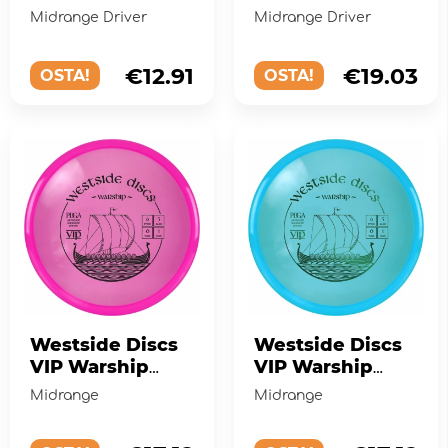
Method EXO
Midrange Driver
Midrange Driver
Hard White
€12.91
€19.03
OSTA!
OSTA!
Westside Discs
Westside Discs
VIP Warship
VIP Warship
Pink
Turquoise
Midrange
Midrange