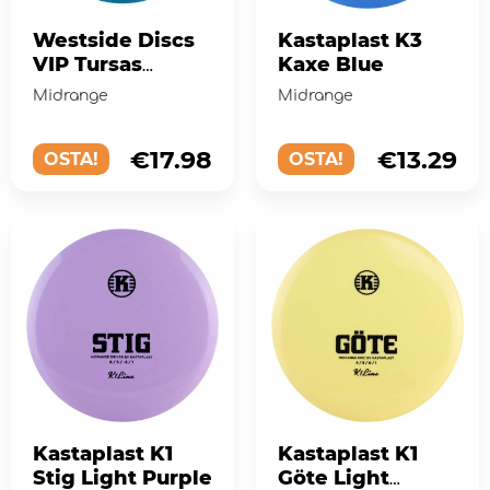
Westside Discs
Kastaplast K3
VIP Tursas
Kaxe Blue
Turquoise
Midrange
Midrange
€17.98
€13.29
OSTA!
OSTA!
Kastaplast K1
Kastaplast K1
Stig Light Purple
Göte Light