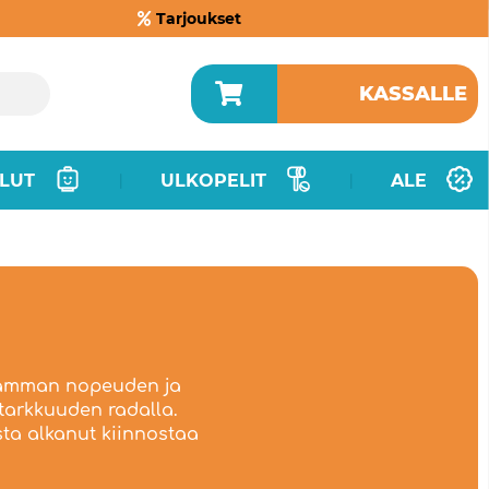
Tarjoukset
KASSALLE
LUT
ULKOPELIT
ALE
|
|
taamman nopeuden ja
tarkkuuden radalla.
sta alkanut kiinnostaa