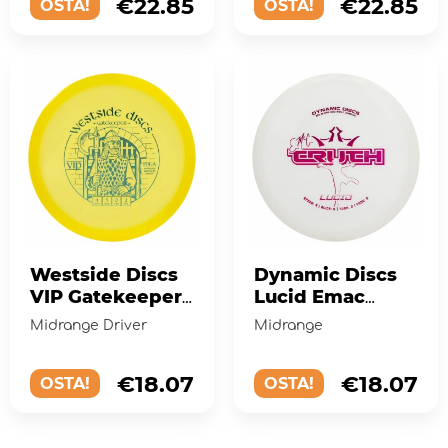
€22.85
€22.85
OSTA!
OSTA!
Westside Discs
Dynamic Discs
VIP Gatekeeper
Lucid Emac
Yellow
Truth White
Midrange Driver
Midrange
€18.07
€18.07
OSTA!
OSTA!