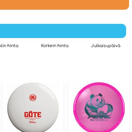
Alin hinta
Korkein hinta
Julkaisupäivä