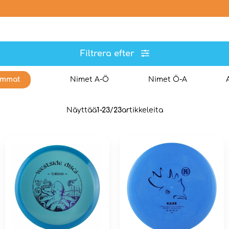
Filtrera efter
immat
Nimet A-Ö
Nimet Ö-A
Näyttää
1-23
/
23
artikkeleita