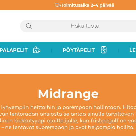
Toimitusaika 2–4 päivää
PALAPELIT
PÖYTÄPELIT
LE
|
|
Midrange
 lyhyempiin heittoihin ja parempaan hallintaan. Hi
van lentoradan ansiosta se antaa sinulle tarvittavan 
inen kiekkotyyppi aloittelijalle, kun frisbeegolf on va
– ne lentävät suorempaan ja ovat helpompia hallita.