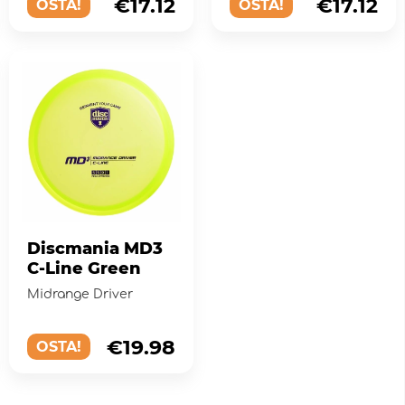
€17.12
€17.12
OSTA!
OSTA!
Discmania MD3
C-Line Green
Midrange Driver
€19.98
OSTA!