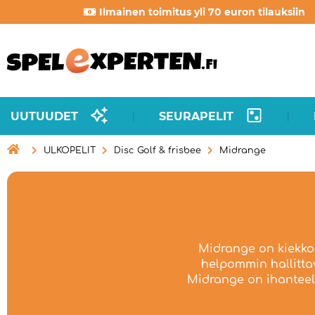
Ilmainen toimitus yli 70 euron tilauksiin
UUTUUDET
SEURAPELIT
|
|

ULKOPELIT
Disc Golf & frisbee
Midrange
Midrange on kiekko
helpommin hallitta
Midrange on ihanteell