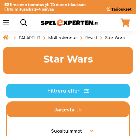
Ilmainen toimitus yli 70 euron tilauksiin
Toimitusaika 2–4 päivää
Tarjoukset

PALAPELIT
Mallirakennus
Revell
Star Wars
Star Wars
Filtrera efter
Järjestä
Suosituimmat