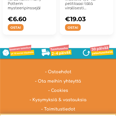
Potterin
pelitilaasi tällä
mysteeripinssejä!
virallisesti
lisensoidulla Harry
Pott...
€6.60
€19.03
OSTA!
OSTA!
- Ostoehdot
- Ota meihin yhteyttä
- Cookies
- Kysymyksiä & vastauksia
- Toimitustiedot