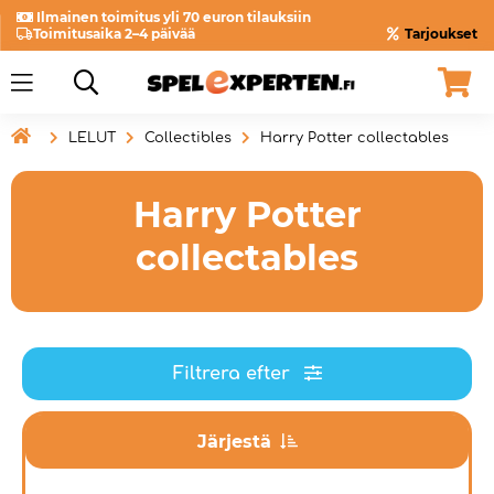
Ilmainen toimitus yli 70 euron tilauksiin
Toimitusaika 2–4 päivää
Tarjoukset

LELUT
Collectibles
Harry Potter collectables
Harry Potter
collectables
Filtrera efter
Järjestä