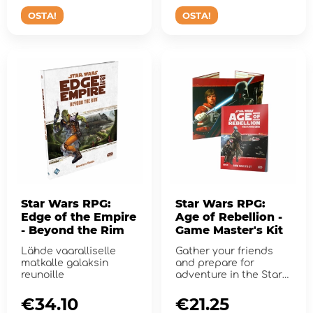
OSTA!
OSTA!
Star Wars RPG:
Star Wars RPG:
Edge of the Empire
Age of Rebellion -
- Beyond the Rim
Game Master's Kit
Lähde vaaralliselle
Gather your friends
matkalle galaksin
and prepare for
reunoille
adventure in the Star
Wars galaxy!
€34.10
€21.25