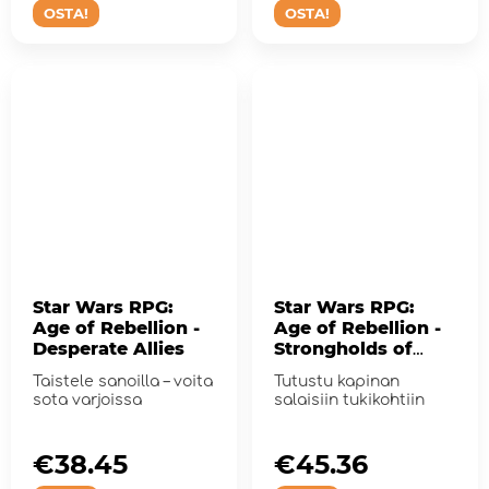
OSTA!
OSTA!
Star Wars RPG:
Star Wars RPG:
Age of Rebellion -
Age of Rebellion -
Desperate Allies
Strongholds of
Resistance
Taistele sanoilla – voita
Tutustu kapinan
sota varjoissa
salaisiin tukikohtiin
€38.45
€45.36