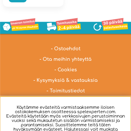
- Ostoehdot
- Ota meihin yhteyttä
- Cookies
- Kysymyksiä & vastauksia
- Toimitustiedot
Ota yhteyttä meidän asiakaspalveluun osoitteella
Käytämme evästeitä varmistaaksemme iloisen
hei@spelexperten.fi
ostokokemuksen osoitteessa spelexperten.com.
Evästeitä käytetään myös verkkosivujen perustoiminnan
vuoksi sekä mukautetun sisällön varmistamiseksi ja
parantamiseksi. Suosittelemme teitä täten
hyväksymään evästeet. Halutessasi voit muokata