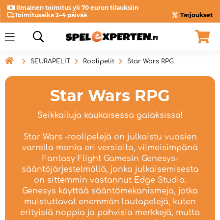
Ilmainen toimitus yli 70 euron tilauksiin
Toimitusaika 2–4 päivää
Tarjoukset

SEURAPELIT
Roolipelit
Star Wars RPG
Star Wars RPG
Seikkailuja kaukaisessa galaksissa!
Star Wars -roolipelejä on julkaistu vuosien
varrella monia eri versioita, viimeisimpänä
Fantasy Flight Gamesin Genesys-
sääntöjärjestelmällä, jonka julkaisemisesta
on sittemmin vastannut Edge Studio.
Genesys käyttää sääntömekanismeja, jotka
muistuttavat enemmän lautapelejä, kuten
erityisiä noppia ja pahvisia merkkejä, mutta