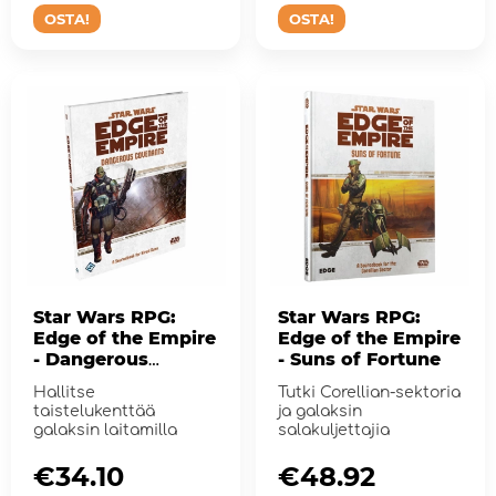
OSTA!
OSTA!
Star Wars RPG:
Star Wars RPG:
Edge of the Empire
Edge of the Empire
- Dangerous
- Suns of Fortune
Covenants
Hallitse
Tutki Corellian-sektoria
taistelukenttää
ja galaksin
galaksin laitamilla
salakuljettajia
€34.10
€48.92