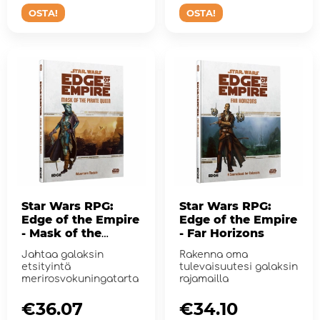
OSTA!
OSTA!
Star Wars RPG:
Star Wars RPG:
Edge of the Empire
Edge of the Empire
- Mask of the
- Far Horizons
Pirate Queen
Jahtaa galaksin
Rakenna oma
etsityintä
tulevaisuutesi galaksin
merirosvokuningatarta
rajamailla
€36.07
€34.10