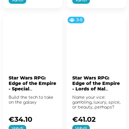
Vahdi
Vahdi
3-5
Star Wars RPG:
Star Wars RPG:
Edge of the Empire
Edge of the Empire
- Special
- Lords of Nal
Modifications
Hutta
Build the tech to take
Name your vice:
on the galaxy
gambling, luxury, spice,
or beauty, perhaps?
€34.10
€41.02
Vahdi
Vahdi