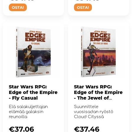
OSTA!
OSTA!
Star Wars RPG:
Star Wars RPG:
Edge of the Empire
Edge of the Empire
- Fly Casual
- The Jewel of
Yavin
Elä salakuljettajan
Suunnittele
elämää galaksin
vuosisadan ryöstö
reunoilla
Cloud Cityssä
€37.06
€37.46