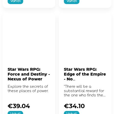
Vahdi
Vahdi
Star Wars RPG:
Star Wars RPG:
Force and Destiny -
Edge of the Empire
Nexus of Power
- No
Disintegrations
Explore the secrets of
"There will be a
these places of power.
substantial reward for
the one who finds the
Millennium Falcon.
€39.04
€34.10