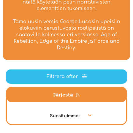
näitä käytetään pelin narratiivisten
elementtien tukemiseen.
Tämä uusin versio George Lucasin upeisiin
elokuviin perustuvasta roolipelistä on
saatavilla kolmessa eri versiossa: Age of
Rebellion, Edge of the Empire ja Force and
Destiny.
Filtrera efter
Järjestä
Suosituimmat