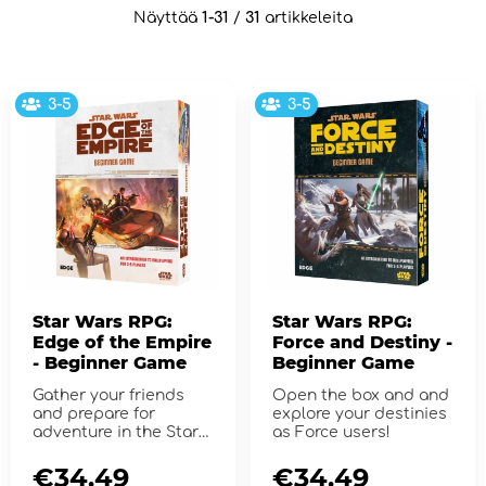
Näyttää
1-31
/
31
artikkeleita
3-5
3-5
Star Wars RPG:
Star Wars RPG:
Edge of the Empire
Force and Destiny -
- Beginner Game
Beginner Game
Gather your friends
Open the box and and
and prepare for
explore your destinies
adventure in the Star
as Force users!
Wars galaxy!
€34.49
€34.49