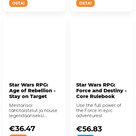
OSTA!
OSTA!
Star Wars RPG:
Star Wars RPG:
Age of Rebellion -
Force and Destiny -
Stay on Target
Core Rulebook
Mestarisoi
Use the full power of
tähtitaistelut ja nouse
the Force in epic
legendaariseksi
adventures!
pilotiksi
€36.47
€56.83