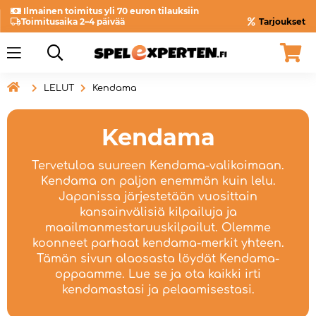
Ilmainen toimitus yli 70 euron tilauksiin
Toimitusaika 2–4 päivää
Tarjoukset

LELUT
Kendama
Kendama
Tervetuloa suureen Kendama-valikoimaan.
Kendama on paljon enemmän kuin lelu.
Japanissa järjestetään vuosittain
kansainvälisiä kilpailuja ja
maailmanmestaruuskilpailut. Olemme
koonneet parhaat kendama-merkit yhteen.
Tämän sivun alaosasta löydät Kendama-
oppaamme. Lue se ja ota kaikki irti
kendamastasi ja pelaamisestasi.