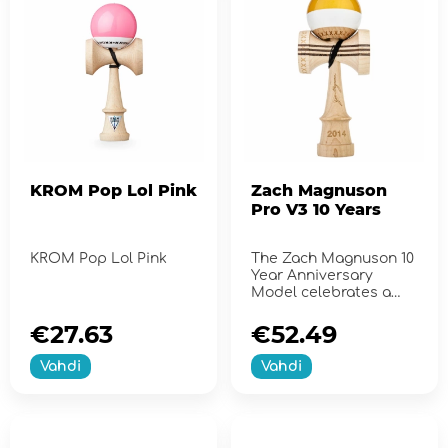
KROM Pop Lol Pink
Zach Magnuson
Pro V3 10 Years
KROM Pop Lol Pink
The Zach Magnuson 10
Year Anniversary
Model celebrates a
decade of dedication,
skill, an...
€27.63
€52.49
Vahdi
Vahdi