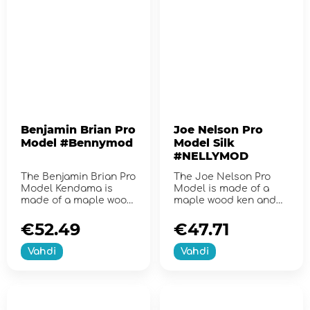
Benjamin Brian Pro
Joe Nelson Pro
Model #Bennymod
Model Silk
#NELLYMOD
The Benjamin Brian Pro
The Joe Nelson Pro
Model Kendama is
Model is made of a
made of a maple wood
maple wood ken and
ken and a bamboo
beech tama.
tama
€52.49
€47.71
Vahdi
Vahdi