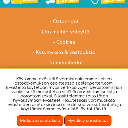
- Ostoehdot
- Ota meihin yhteyttä
- Cookies
- Kysymyksiä & vastauksia
- Toimitustiedot
Ota yhteyttä meidän asiakaspalveluun osoitteella
Käytämme evästeitä varmistaaksemme iloisen
hei@spelexperten.fi
ostokokemuksen osoitteessa spelexperten.com.
Evästeitä käytetään myös verkkosivujen perustoiminnan
vuoksi sekä mukautetun sisällön varmistamiseksi ja
parantamiseksi. Suosittelemme teitä täten
hyväksymään evästeet. Halutessasi voit muokata
evästeiden asetuksia juuri sinulle sopivaksi. Lisätietoja
Suomi
käyttämistämme evästeistä löydät
täältä
.
Mukauta asetuksia
Hyväksy suositellut