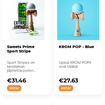
Sweets Prime
KROM POP - Blue
Sport Stripe
Sport Stripes on
Upeat KROM POPit
kendaman
ovat täällä!
jäljitettävyyden
markkinajohtaja.
€31.46
€27.63
OSTA!
OSTA!