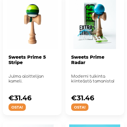
Sweets Prime 5
Sweets Prime
Stripe
Radar
Julma aloittelijan
Moderni tulkinta
kameli.
kiinteästä tamanista!
€31.46
€31.46
OSTA!
OSTA!