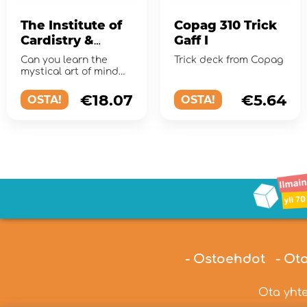
The Institute of
Copag 310 Trick
Cardistry &
Gaff I
Magic -
Can you learn the
Trick deck from Copag
Mentalism
mystical art of mind
reading?
€18.07
€5.64
OSTA!
OSTA!
- Ostoehdot
- Ot
Ota yhte