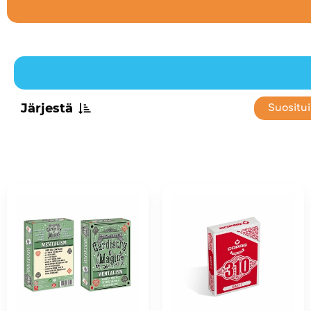
Järjestä
Suositu