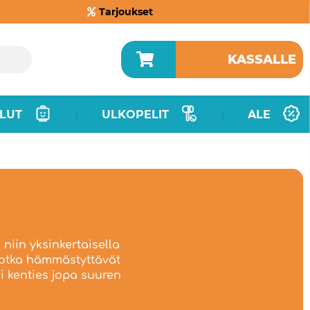
Tarjoukset
KASSALLE
LUT
ULKOPELIT
ALE
|
|
niin yksinkertaisella
 jotka hämmästyttävät
ai kenties jopa suuren