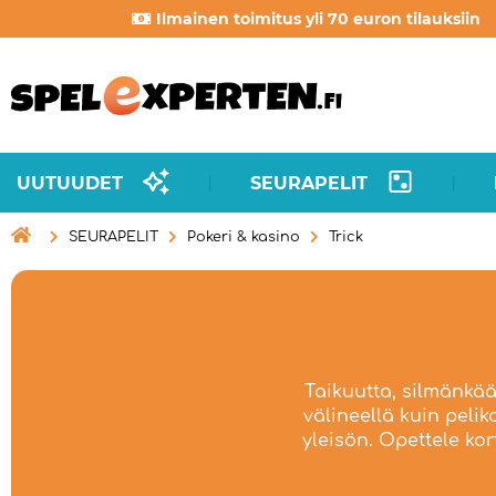
Ilmainen toimitus yli 70 euron tilauksiin
UUTUUDET
SEURAPELIT
|
|

SEURAPELIT
Pokeri & kasino
Trick
Taikuutta, silmänkää
välineellä kuin peli
yleisön. Opettele kor