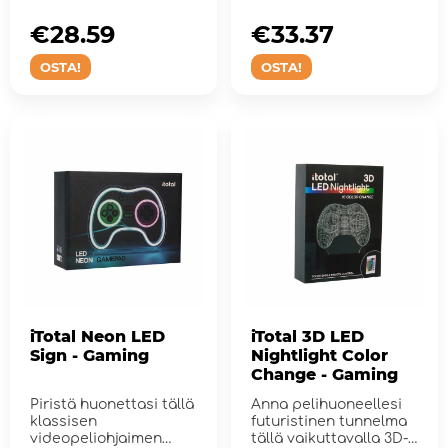
peliaiheisella pyörivä...
Infinity Light" -valo...
€28.59
€33.37
OSTA!
OSTA!
iTotal Neon LED
iTotal 3D LED
Sign - Gaming
Nightlight Color
Change - Gaming
Piristä huonettasi tällä
Anna pelihuoneellesi
klassisen
futuristinen tunnelma
videopeliohjaimen
tällä vaikuttavalla 3D-