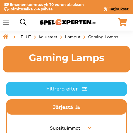
Ilmainen toimitus yli 70 euron tilauksiin
Toimitusaika 2–4 päivää
Tarjoukset

LELUT
Kalusteet
Lamput
Gaming Lamps
Gaming Lamps
Filtrera efter
Järjestä
Suosituimmat