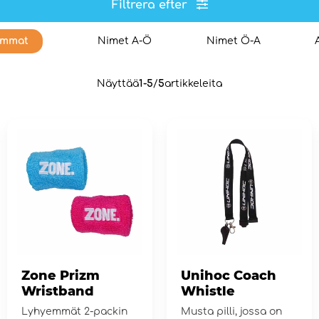
Filtrera efter
immat
Nimet A-Ö
Nimet Ö-A
Näyttää
1-5
/
5
artikkeleita
Zone Prizm
Unihoc Coach
Wristband
Whistle
Lyhyemmät 2-packin
Musta pilli, jossa on