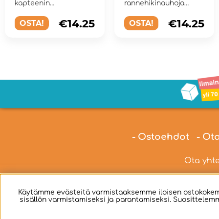
kapteenin
rannehikinauhoja
käsivarsinauha -
klassisessa ja
itsestään selvä
retrohenkisessä
€14.25
€14.25
OSTA!
OSTA!
valinta...
mallissa
- Ostoehdot
- Ot
Ota yhte
Käytämme evästeitä varmistaaksemme iloisen ostokokemu
sisällön varmistamiseksi ja parantamiseksi. Suosittelemm