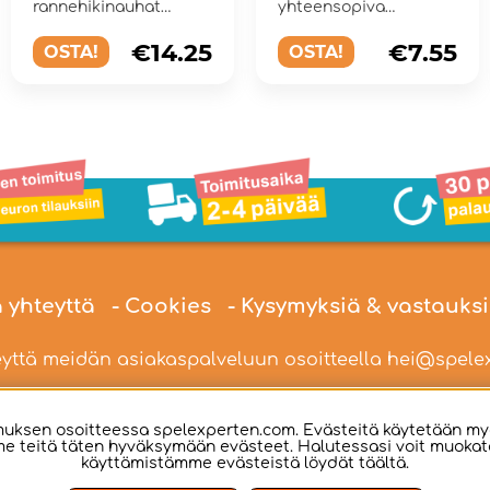
rannehikinauhat
yhteensopiva
klassisessa ja
kaulanauha -
retrovaikutteisessa
käytännöllinen ja
€14.25
€7.55
OSTA!
OSTA!
mallissa uude...
tyylik&...
a yhteyttä
- Cookies
- Kysymyksiä & vastauks
yttä meidän asiakaspalveluun osoitteella
hei@spelex
ksen osoitteessa spelexperten.com. Evästeitä käytetään my
e teitä täten hyväksymään evästeet. Halutessasi voit muokata 
käyttämistämme evästeistä löydät
täältä
.