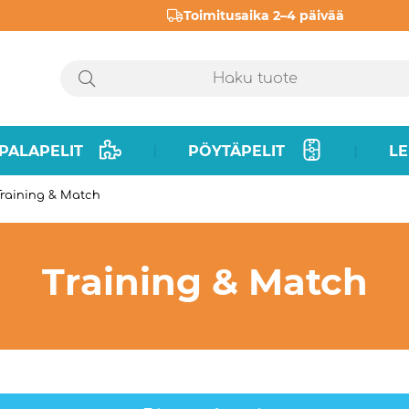
Toimitusaika 2–4 päivää
PALAPELIT
PÖYTÄPELIT
LE
|
|
Training & Match
Training & Match