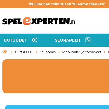
Ilmainen toimitus yli 70 euron tilauksiin
UUTUUDET
SEURAPELIT
|
|

ULKOPELIT
Salibandy
Maalihäkki ja tarvikkeet