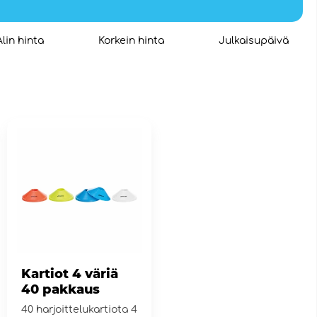
Alin hinta
Korkein hinta
Julkaisupäivä
Kartiot 4 väriä
40 pakkaus
40 harjoittelukartiota 4