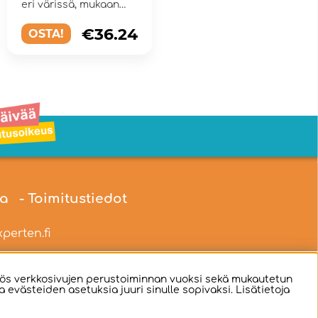
eri värissä, mukaan
lukien pidikkeet.
€36.24
OSTA!
ia
- Toimitustiedot
perten.fi
ös verkkosivujen perustoiminnan vuoksi sekä mukautetun
evästeiden asetuksia juuri sinulle sopivaksi. Lisätietoja