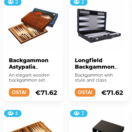
2
2
Backgammon
Longfield
Astypalia
Backgammon
Medium
Medium Grey
An elegant wooden
Backgammon with
backgammon set
style and class
€71.62
€71.62
OSTA!
OSTA!
6
2