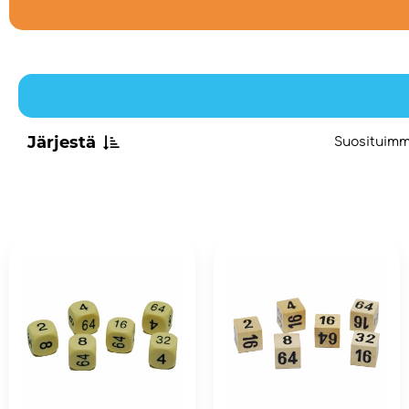
Järjestä
Suosituim