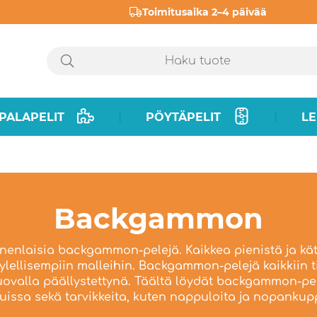
Toimitusaika 2–4 päivää
PALAPELIT
PÖYTÄPELIT
LE
|
|
Backgammon
onenlaisia backgammon-pelejä. Kaikkea pienistä ja 
 ylellisempiin malleihin. Backgammon-pelejä kaikkiin ti
huovalla päällystettynä. Täältä löydät backgammon-pele
uissa sekä tarvikkeita, kuten nappuloita ja nopankup