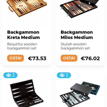
Backgammon
Backgammon
Kreta Medium
Milos Medium
Beautiful wooden
Stylish wooden
backgammon set
backgammon set
€73.53
€76.02
OSTA!
OSTA!
2
2