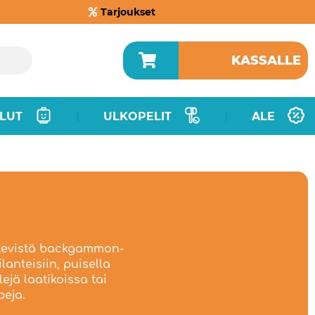
Tarjoukset
KASSALLE
LUT
ULKOPELIT
ALE
|
|
kätevistä backgammon-
lanteisiin, puisella
jä laatikoissa tai
peja.