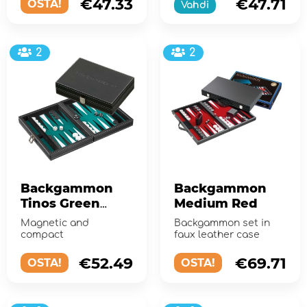
€47.33
€47.71
OSTA!
Vahdi
poplar.
2
2
Backgammon
Backgammon
Tinos Green
Medium Red
Small
Magnetic and
Backgammon set in
compact
faux leather case
€52.49
€69.71
OSTA!
OSTA!