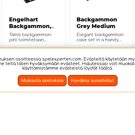
Engelhart
Backgammon
Backgammon,
Grey Medium
Keskikokoinen
Tämä backgammon-
Elegant backgammon
Tummanruskea
peli toimitetaan
case set in a handy
pussin kanssa.
format
€76.02
€76.40
OSTA!
OSTA!
ksen osoitteessa spelexperten.com. Evästeitä käytetään my
e teitä täten hyväksymään evästeet. Halutessasi voit muokata 
käyttämistämme evästeistä löydät
täältä
.
2
2
Mukauta asetuksia
Hyväksy suositellut
Longfield
Backgammon