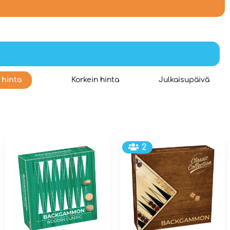
 hinta
Korkein hinta
Julkaisupäivä
2