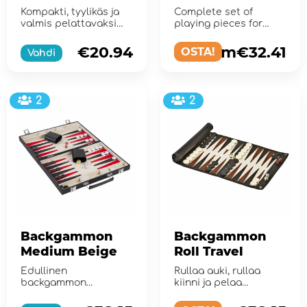
Backgammon
Kompakti, tyylikäs ja
Complete set of
valmis pelattavaksi
playing pieces for
missä tahansa.
backgammon
€20.94
from€32.41
OSTA!
Vahdi
2
2
Backgammon
Backgammon
Medium Beige
Roll Travel
Edullinen
Rullaa auki, rullaa
backgammon
kiinni ja pelaa
mustassa
backgammonia missä
nahkalaukussa.
haluat