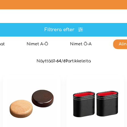
Filtrera efter
mat
Nimet A-Ö
Nimet Ö-A
Alin
Näyttää
1-64
/
69
artikkeleita