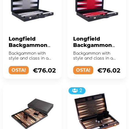
Longfield
Longfield
Backgammon
Backgammon
Large Grey
Large Red
Backgammon with
Backgammon with
style and class in a
style and class in a
larger format
larger format
€76.02
€76.02
OSTA!
OSTA!
2