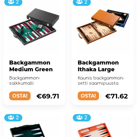
2
2
Backgammon
Backgammon
Medium Green
Ithaka Large
Backgammon-
Kaunis backgammon-
salkkumalli
setti saarnipuusta
€69.71
€71.62
OSTA!
OSTA!
2
2