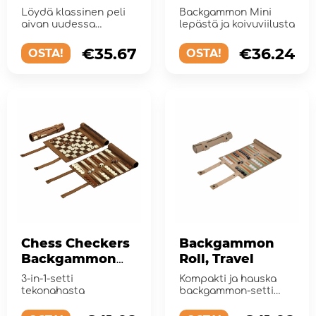
Löydä klassinen peli
Backgammon Mini
aivan uudessa
lepästä ja koivuviilusta
muodossa The Game
Library -sarjasta.
€35.67
€36.24
OSTA!
OSTA!
Chess Checkers
Backgammon
Backgammon
Roll, Travel
Travel Set
3-in-1-setti
Kompakti ja hauska
tekonahasta
backgammon-setti
kahdelle pelaajalle,
jossa on rullaava