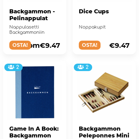
Backgammon -
Dice Cups
Pelinappulat
Nappulasetti
Noppakupit
Backgammoniin
from€9.47
€9.47
OSTA!
OSTA!
2
2
Game In A Book:
Backgammon
Backgammon
Peleponnes Mini