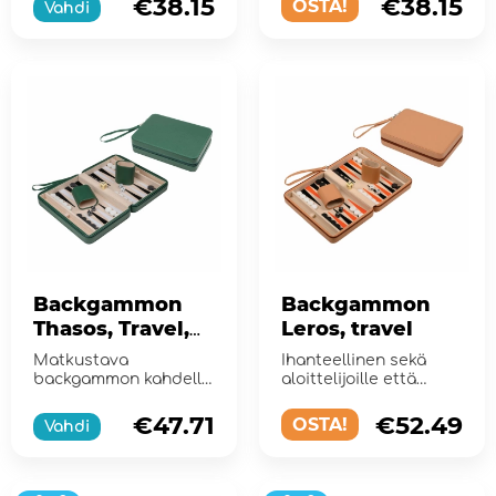
€38.15
€38.15
OSTA!
Vahdi
Backgammon
Backgammon
Thasos, Travel,
Leros, travel
Green
Matkustava
Ihanteellinen sekä
backgammon kahdelle
aloittelijoille että
pelaajalle!
kokeneille pelaajille
€47.71
€52.49
OSTA!
Vahdi