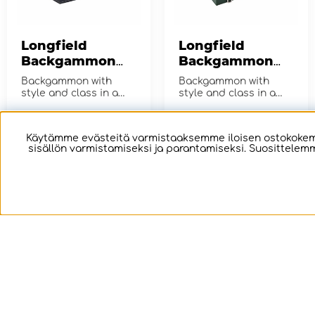
Longfield
Longfield
Backgammon
Backgammon
Large Green
Large Forest
Backgammon with
Backgammon with
Green
style and class in a
style and class in a
larger format
larger format
€76.02
€76.02
OSTA!
OSTA!
Käytämme evästeitä varmistaaksemme iloisen ostokokemu
sisällön varmistamiseksi ja parantamiseksi. Suosittelemm
2
2
Longfield
Longfield