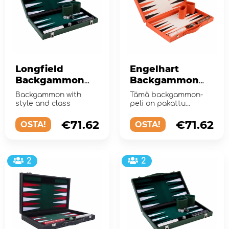
Longfield
Engelhart
Backgammon
Backgammon
Medium Forest
Keskikokoinen
Backgammon with
Tämä backgammon-
Green
Oranssi
style and class
peli on pakattu
pussiin.
€71.62
€71.62
OSTA!
OSTA!
2
2