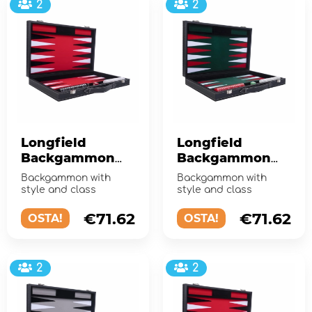
2
2
Longfield
Longfield
Backgammon
Backgammon
Medium Red
Medium Green
Backgammon with
Backgammon with
style and class
style and class
€71.62
€71.62
OSTA!
OSTA!
2
2