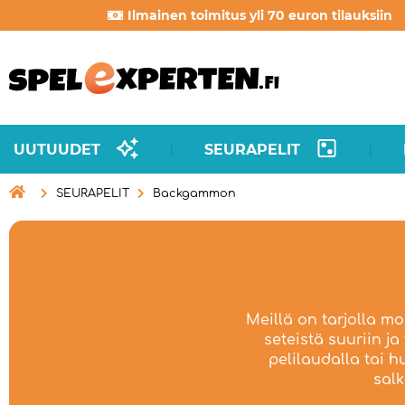
Ilmainen toimitus yli 70 euron tilauksiin
UUTUUDET
SEURAPELIT
|
|

SEURAPELIT
Backgammon
Meillä on tarjolla m
seteistä suuriin ja
pelilaudalla tai 
salk