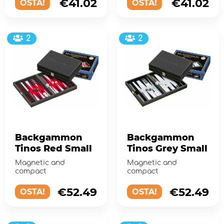
€41.02
€41.02
OSTA!
OSTA!
keinonahkalau...
2
2
Backgammon
Backgammon
Tinos Red Small
Tinos Grey Small
Magnetic and
Magnetic and
compact
compact
€52.49
€52.49
OSTA!
OSTA!