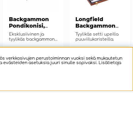
Backgammon
Longfield
Pondikonisi,
Backgammon
Medium
Medium
Eksklusiivinen ja
Tyylikäs setti upeilla
Rosewood
tyylikäs backgammon-
puuviilukoristeilla.
setti kahdelle
pelaajalle.
€78.89
€81.18
OSTA!
OSTA!
ös verkkosivujen perustoiminnan vuoksi sekä mukautetun
evästeiden asetuksia juuri sinulle sopivaksi. Lisätietoja
2
2
Engelhart
Engelhart