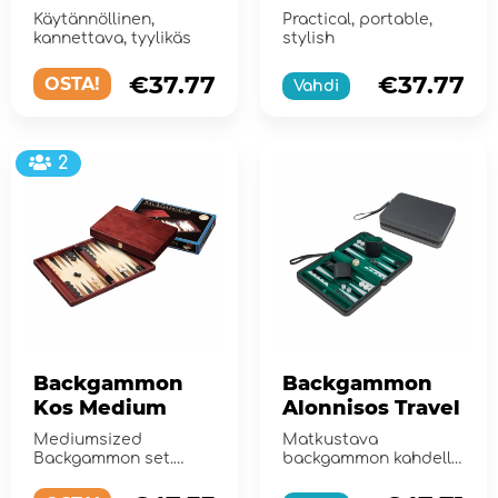
Travel Beige
Travel Green
Käytännöllinen,
Practical, portable,
kannettava, tyylikäs
stylish
€37.77
€37.77
OSTA!
Vahdi
2
Backgammon
Backgammon
Kos Medium
Alonnisos Travel
Mediumsized
Matkustava
Backgammon set.
backgammon kahdelle
Luxiourus design with
pelaajalle!
inlays of maple and