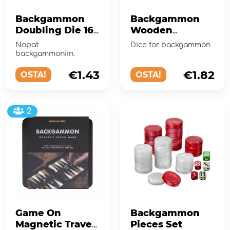
Backgammon
Backgammon
Doubling Die 16
Wooden
mm 1-pakkaus
Doubling Die 16
Nopat
Dice for backgammon
mm 1-pack
backgammoniin.
€1.43
€1.82
OSTA!
OSTA!
2
Game On
Backgammon
Magnetic Travel
Pieces Set