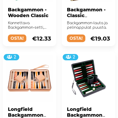
Backgammon -
Backgammon -
Wooden Classic
Classic
Collection
Kannettava
Backgammon-lauta ja
Backgammon-setti,
pelinappulat puusta.
jossa pelialusta toimii
säilytyslaatikkona.
€12.33
€19.03
OSTA!
OSTA!
2
2
Longfield
Longfield
Backgammon
Backgammon