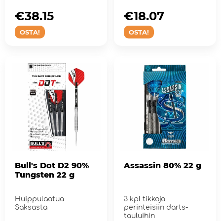
€38.15
€18.07
OSTA!
OSTA!
Bull's Dot D2 90%
Assassin 80% 22 g
Tungsten 22 g
Huippulaatua
3 kpl tikkoja
Saksasta
perinteisiin darts-
tauluihin