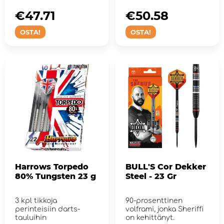
€47.71
€50.58
OSTA!
OSTA!
Harrows Torpedo
BULL'S Cor Dekker
80% Tungsten 23 g
Steel - 23 Gr
3 kpl tikkoja
90-prosenttinen
perinteisiin darts-
volframi, jonka Sheriffi
tauluihin
on kehittänyt.