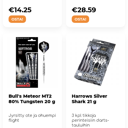
€14.25
€28.59
OSTA!
OSTA!
Bull's Meteor MT2
Harrows Silver
80% Tungsten 20 g
Shark 21 g
Jyrsitty ote ja ohuempi
3 kpl tikkoja
flight
perinteisiin darts-
tauluihin