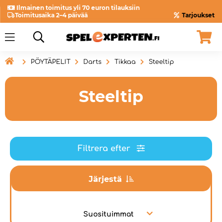
Ilmainen toimitus yli 70 euron tilauksiin
Toimitusaika 2–4 päivää
Tarjoukset

PÖYTÄPELIT
Darts
Tikkaa
Steeltip
Steeltip
Filtrera efter
Järjestä
Suosituimmat