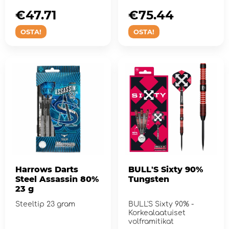
€47.71
€75.44
OSTA!
OSTA!
Harrows Darts
BULL'S Sixty 90%
Steel Assassin 80%
Tungsten
23 g
Steeltip 23 gram
BULL'S Sixty 90% -
Korkealaatuiset
volframitikat