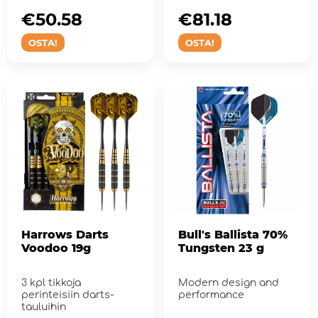
€50.58
€81.18
OSTA!
OSTA!
Harrows Darts
Bull's Ballista 70%
Voodoo 19g
Tungsten 23 g
3 kpl tikkoja
Modern design and
perinteisiin darts-
performance
tauluihin