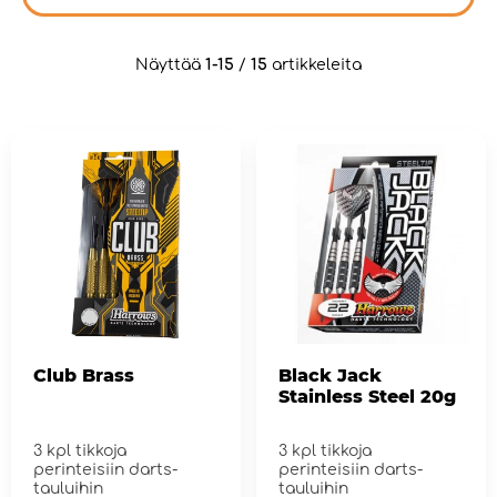
Näyttää
1-15
/
15
artikkeleita
Club Brass
Black Jack
Stainless Steel 20g
3 kpl tikkoja
3 kpl tikkoja
perinteisiin darts-
perinteisiin darts-
tauluihin
tauluihin