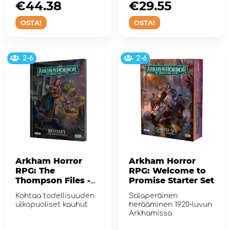
ancie...
€44.38
€29.55
OSTA!
OSTA!
2-6
2-6
Arkham Horror
Arkham Horror
RPG: The
RPG: Welcome to
Thompson Files -
Promise Starter Set
Bestiary
Kohtaa todellisuuden
Salaperäinen
ulkopuoliset kauhut
herääminen 1920-luvun
Arkhamissa