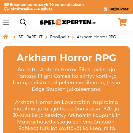
Ilmainen toimitus yli 70 euron tilauksiin
Toimitusaika 2–4 päivää
Tarjoukset

SEURAPELIT
Roolipelit
Arkham Horror RPG
Arkham Horror RPG
Suosittu Arkham Horror Files -pelisarja
Fantasy Flight Gamesilta siirtyy kortti- ja
lautapeleistä roolipelien maailmaan, tässä
Edge Studion julkaisemana.
Arkham Horror on Lovecraftin inspiroima
maailma, joka sijoittuu pääasiassa 1920- ja
30-luvuille ja keskittyy Arkhamin kaupunkiin
Massachusettsissa ja sen ympäristöön.
Rohkeat tutkijat käyttävät kaikkea, mitä