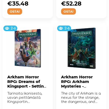
aikojen!
€35.48
€52.28
OSTA!
OSTA!
2-6
2-6
Arkham Horror
Arkham Horror
RPG: Dreams of
RPG: Arkham
Kingsport - Setting
Mysteries -
Guide
Adventures
Tarinoita ikonisesta,
The city of Arkham is a
usvan peittämästä
nexus for the strange,
Kingsportin
the dangerous, and
kaupungista
the supernatural