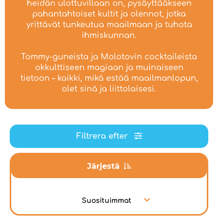
heidän ulottuvillaan on, pysäyttääkseen
pahantahtoiset kultit ja olennot, jotka
yrittävät tunkeutua maailmaan ja tuhota
ihmiskunnan.
Tommy-guneista ja Molotovin cocktaileista
okkulttiseen magiaan ja muinaiseen
tietoon – kaikki, mikä estää maailmanlopun,
olet sinä ja liittolaisesi.
Filtrera efter
Järjestä
Suosituimmat