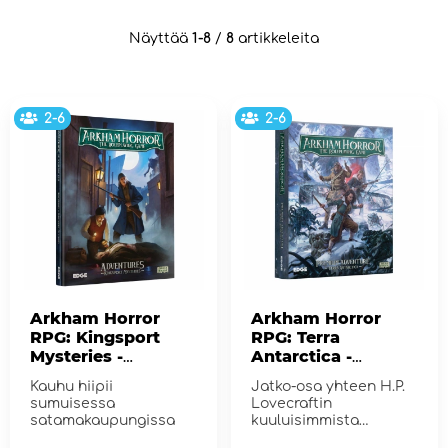
Näyttää
1-8
/
8
artikkeleita
2-6
2-6
Arkham Horror
Arkham Horror
RPG: Kingsport
RPG: Terra
Mysteries -
Antarctica -
Adventures
Premium
Kauhu hiipii
Jatko-osa yhteen H.P.
Adventures
sumuisessa
Lovecraftin
satamakaupungissa
kuuluisimmista
tarinoista kautta