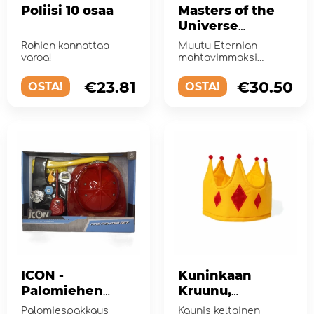
Poliisi 10 osaa
Masters of the
Universe
Skeleton Mask -
Rohien kannattaa
Muutu Eternian
äänellä
varoa!
mahtavimmaksi
pahikseksi
€23.81
€30.50
OSTA!
OSTA!
ICON -
Kuninkaan
Palomiehen
Kruunu,
setti, jossa
Keltainen
Palomiespakkaus
Kaunis keltainen