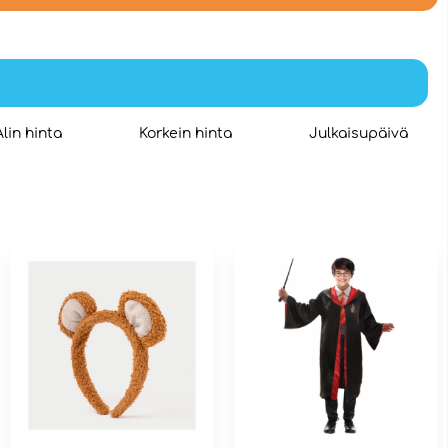
Alin hinta
Korkein hinta
Julkaisupäivä