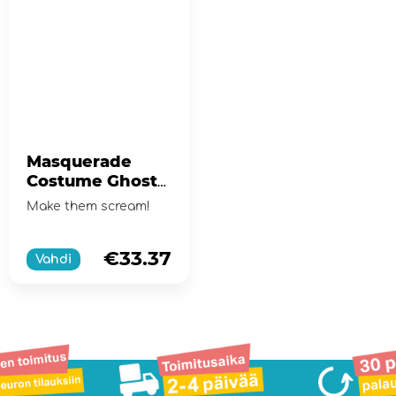
Masquerade
Costume Ghost
Face Scream
Make them scream!
Kids Size
€33.37
Vahdi