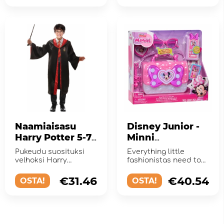
Naamiaisasu
Disney Junior -
Harry Potter 5-7
Minni
vuotta
BowFabulous
Pukeudu suosituksi
Everything little
Bag Set
velhoksi Harry
fashionistas need to
Potteriksi!
join Minnie Mouse and
Daisy Duck on all
€31.46
€40.54
OSTA!
OSTA!
adventures!