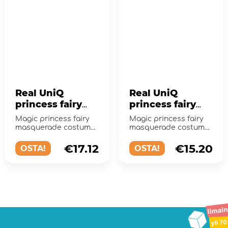
Real UniQ
Real UniQ
princess fairy
princess fairy
rainbow color
purple
Magic princess fairy
Magic princess fairy
masquerade costume
masquerade costume
from Real UniQ.
from Real UniQ.
€17.12
€15.20
OSTA!
OSTA!