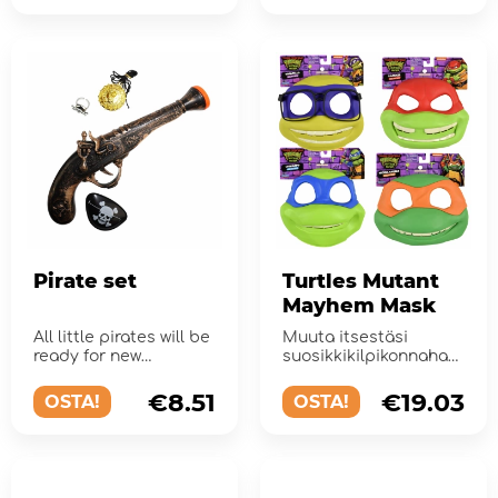
Pirate set
Turtles Mutant
Mayhem Mask
All little pirates will be
Muuta itsestäsi
ready for new
suosikkikilpikonnahah
adventures on the
mosi
high seas with these
€8.51
€19.03
OSTA!
OSTA!
pirate a...