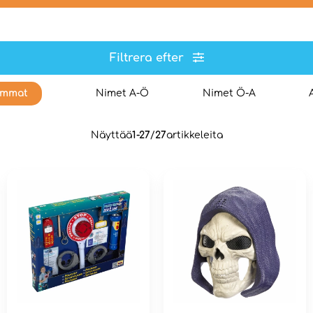
Filtrera efter
immat
Nimet A-Ö
Nimet Ö-A
Näyttää
1-27
/
27
artikkeleita