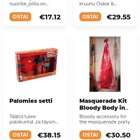
kypärä ja kirves
nuorille, joilla on
kruunu Oskar &
suuria unelmia!
Elleniltä.
€17.12
€29.55
OSTA!
OSTA!
Palomies setti
Masquerade Kit
Bloody Body in
Bag
Täältä tulee
Bloody accessory for
palokunta! Ja täysin
the masquerade party
varustettu jokaiseen
tehtäv&#...
€38.15
€30.50
OSTA!
OSTA!