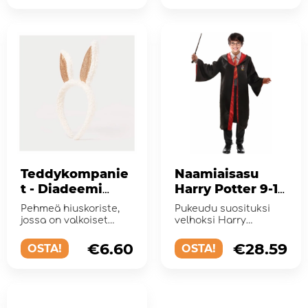
Teddykompanie
Naamiaisasu
t - Diadeemi
Harry Potter 9-11
Kani
vuotta
Pehmeä hiuskoriste,
Pukeudu suosituksi
jossa on valkoiset
velhoksi Harry
kanin korvat ja
Potteriksi!
kimaltelevat kultaiset
€6.60
€28.59
OSTA!
OSTA!
yksit...