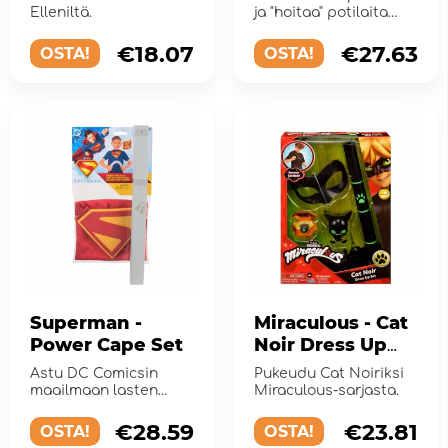
Elleniltä.
ja "hoitaa" potilaita
tällä setillä
loputtomaan l&...
€18.07
€27.63
OSTA!
OSTA!
Superman -
Miraculous - Cat
Power Cape Set
Noir Dress Up
Set
Astu DC Comicsin
Pukeudu Cat Noiriksi
maailmaan lasten
Miraculous-sarjasta.
Superman-setillä.
€28.59
€23.81
OSTA!
OSTA!