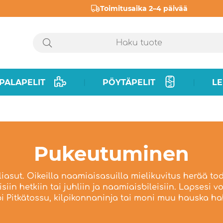
Toimitusaika 2–4 päivää
PALAPELIT
PÖYTÄPELIT
LE
|
|
Pukeutuminen
iasut. Oikeilla naamiaisasuilla mielikuvitus herää to
iin hetkiin tai juhliin ja naamiaisbileisiin. Lapsesi vo
i Pitkätossu, kilpikonnaninja tai moni muu hauska h