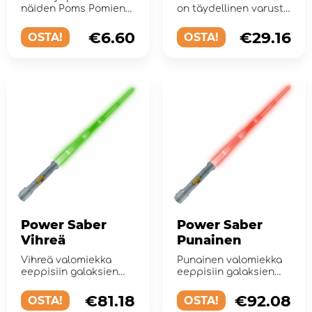
näiden Poms Pomien
on täydellinen varuste
kanssa!
niille, jotka haluavat l...
€6.60
€29.16
OSTA!
OSTA!
Power Saber
Power Saber
Vihreä
Punainen
Vihreä valomiekka
Punainen valomiekka
eeppisiin galaksien
eeppisiin galaksien
välisiin taisteluihin!
välisiin taisteluihin!
€81.18
€92.08
OSTA!
OSTA!