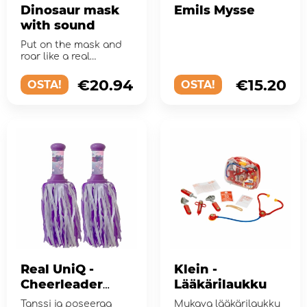
Dinosaur mask
Emils Mysse
with sound
Put on the mask and
roar like a real
dinosaur!
€20.94
€15.20
OSTA!
OSTA!
Real UniQ -
Klein -
Cheerleader
Lääkärilaukku
Pom Poms
Tanssi ja poseeraa
Mukava lääkärilaukku