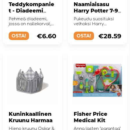
Teddykompanie
Naamiaisasu
t - Diadeemi
Harry Potter 7-9
Nalle
vuotta
Pehmeä diadeemi,
Pukeudu suosituksi
jossa on nallekorvat,
velhoksi Harry
ruskeaa
Potteriksi!
plyysikangasta
€6.60
€28.59
OSTA!
OSTA!
Kuninkaallinen
Fisher Price
Kruunu Harmaa
Medical Kit
Hieno kruunu Oskar &
Anna lasten "parantaa"