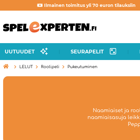
Ilmainen toimitus yli 70 euron tilauksiin
UUTUUDET
SEURAPELIT
|
|

LELUT
Roolipeli
Pukeutuminen
Naamiaiset ja rool
naamiaisasuja leikkis
Pepp