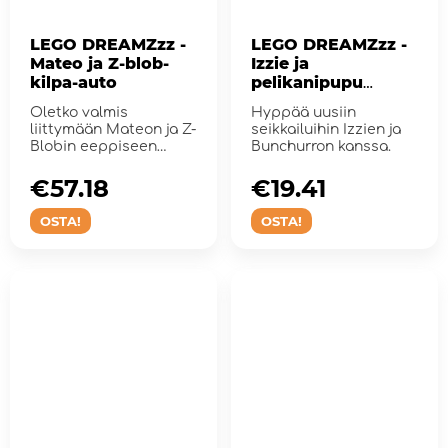
LEGO DREAMZzz -
LEGO DREAMZzz -
Mateo ja Z-blob-
Izzie ja
kilpa-auto
pelikanipupu
Bunchurro
Oletko valmis
Hyppää uusiin
liittymään Mateon ja Z-
seikkailuihin Izzien ja
Blobin eeppiseen
Bunchurron kanssa.
seikkailuun?
€57.18
€19.41
OSTA!
OSTA!