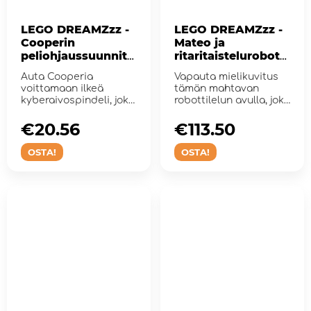
LEGO DREAMZzz -
LEGO DREAMZzz -
Cooperin
Mateo ja
peliohjaussuunnite
ritaritaistelurobotti
lma
Z-Blob
Auta Cooperia
Vapauta mielikuvitus
voittamaan ilkeä
tämän mahtavan
kyberaivospindeli, joka
robottilelun avulla, joka
tyhjentää hän...
antaa lapsille m...
€20.56
€113.50
OSTA!
OSTA!