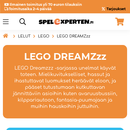
Ilmainen toimitus yli 70 euron tilauksiin
Toimitusaika 2–4 päivää
Tarjoukset

LELUT
LEGO
LEGO DREAMZzz
LEGO DREAMZzz
LEGO Dreamzzz -sarjassa unelmat käyvät
toteen. Mielikuvitukselliset, hassut ja
ihastuttavat luomukset heräävät eloon, ja
pääset tutustumaan kutkuttavan
jännittäviin asioihin kuten avaruusbussiin,
kilppariautoon, fantasia-puumajaan ja
muihin hauskoihin juttuihin.