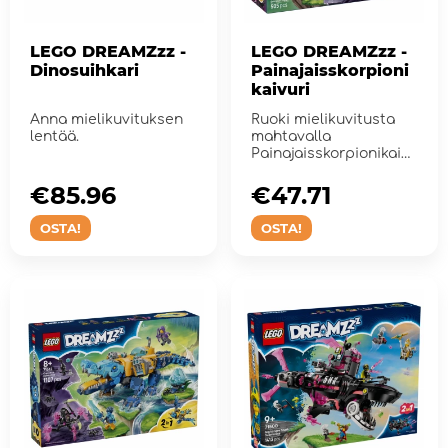
LEGO DREAMZzz -
LEGO DREAMZzz -
Dinosuihkari
Painajaisskorpioni
kaivuri
Anna mielikuvituksen
Ruoki mielikuvitusta
lentää.
mahtavalla
Painajaisskorpionikaivu
ri.
€85.96
€47.71
OSTA!
OSTA!