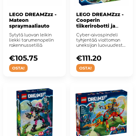
LEGO DREAMZzz -
LEGO DREAMZzz -
Mateon
Cooperin
spraymaaliauto
tiikerirobotti ja
Zeron hot rod -
Sytytä luovan leikin
Cyber-aivospindeli
auto
liekki tarumenopelin
tyhjentää viattoman
rakennussetillä
uneksijan luovuudesta
ja unelmista!
€105.75
€111.20
OSTA!
OSTA!