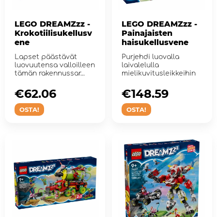
LEGO DREAMZzz -
LEGO DREAMZzz -
Krokotiilisukellusv
Painajaisten
ene
haisukellusvene
Lapset päästävät
Purjehdi luovalla
luovuutensa valloilleen
laivalelulla
tämän rakennussar...
mielikuvitusleikkeihin
€62.06
€148.59
OSTA!
OSTA!