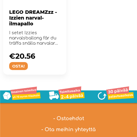
LEGO DREAMZzz -
Izzien narval-
ilmapallo
I setet Izzies
narvalsballong får du
träffa snälla narvalar
och hjäl...
€20.56
OSTA!
- Ostoehdot
- Ota meihin yhteyttä