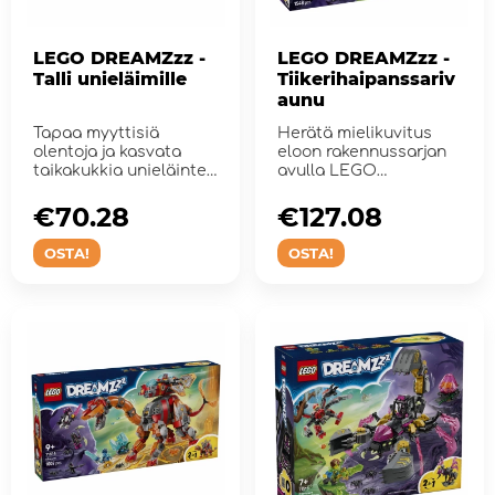
LEGO DREAMZzz -
LEGO DREAMZzz -
Talli unieläimille
Tiikerihaipanssariv
aunu
Tapaa myyttisiä
Herätä mielikuvitus
olentoja ja kasvata
eloon rakennussarjan
taikakukkia unieläinten
avulla LEGO
tallissa!
DREAMZzz -
Tiikerihaipans...
€70.28
€127.08
OSTA!
OSTA!