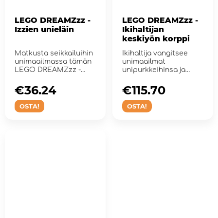
LEGO DREAMZzz -
LEGO DREAMZzz -
Izzien unieläin
Ikihaltijan
keskiyön korppi
Matkusta seikkailuihin
Ikihaltija vangitsee
unimaailmassa tämän
unimaailmat
LEGO DREAMZzz -
unipurkkeihinsa ja
setin avulla.
lumoo ne pahalla
taikuudella!
€36.24
€115.70
OSTA!
OSTA!