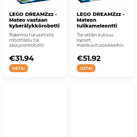
LEGO DREAMZzz -
LEGO DREAMZzz -
Mateo vastaan
Mateon
kyberälykkörobotti
tulikameleontti
Rakenna tarusetistä
Tarueläin kutsuu
robottilelu tai
lapset
skorpionirobotti
mielikuvitusleikkeihin
€31.94
€51.92
OSTA!
OSTA!