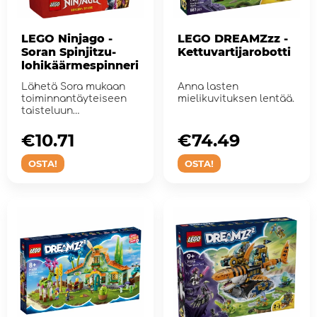
LEGO Ninjago -
LEGO DREAMZzz -
Soran Spinjitzu-
Kettuvartijarobotti
lohikäärmespinneri
Lähetä Sora mukaan
Anna lasten
toiminnantäyteiseen
mielikuvituksen lentää.
taisteluun
pahamaineista
drakoni-s...
€10.71
€74.49
OSTA!
OSTA!