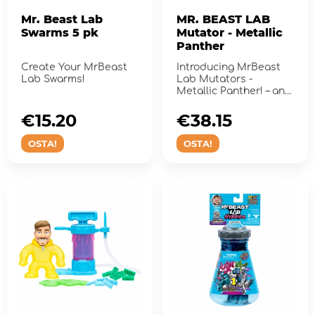
Mr. Beast Lab
MR. BEAST LAB
Swarms 5 pk
Mutator - Metallic
Panther
Create Your MrBeast
Introducing MrBeast
Lab Swarms!
Lab Mutators -
Metallic Panther! – an
action figure
€15.20
€38.15
OSTA!
OSTA!