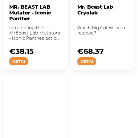
MR. BEAST LAB
Mr. Beast Lab
Mutator - Iconic
Cryolab
Panther
Introducing the
Which Big Cat will you
MrBeast Lab Mutators
release?
- Iconic Panther, action
figure!
€38.15
€68.37
OSTA!
OSTA!