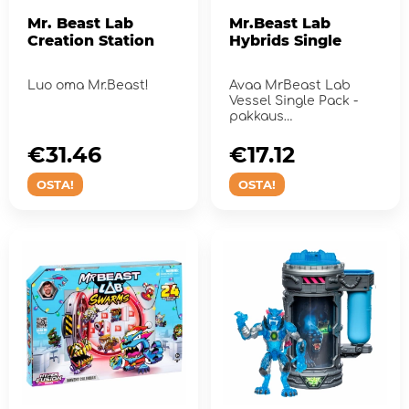
Mr. Beast Lab
Mr.Beast Lab
Creation Station
Hybrids Single
Luo oma Mr.Beast!
Avaa MrBeast Lab
Vessel Single Pack -
pakkaus
paljastaaksesi, minkä
hahmon saat.
€31.46
€17.12
OSTA!
OSTA!