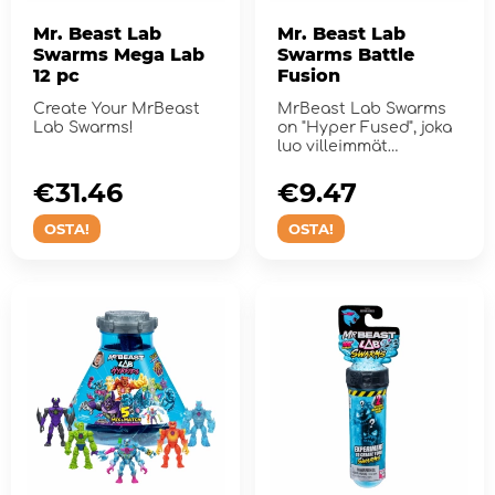
Mr. Beast Lab
Mr. Beast Lab
Swarms Mega Lab
Swarms Battle
12 pc
Fusion
Create Your MrBeast
MrBeast Lab Swarms
Lab Swarms!
on "Hyper Fused", joka
luo villeimmät
yhdistelmät täh&...
€31.46
€9.47
OSTA!
OSTA!