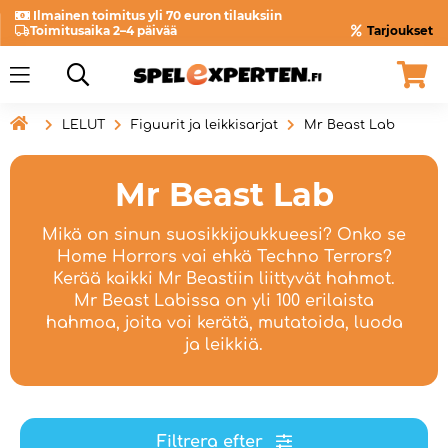
Ilmainen toimitus yli 70 euron tilauksiin
Toimitusaika 2–4 päivää
Tarjoukset

LELUT
Figuurit ja leikkisarjat
Mr Beast Lab
Mr Beast Lab
Mikä on sinun suosikkijoukkueesi? Onko se
Home Horrors vai ehkä Techno Terrors?
Kerää kaikki Mr Beastiin liittyvät hahmot.
Mr Beast Labissa on yli 100 erilaista
hahmoa, joita voi kerätä, mutatoida, luoda
ja leikkiä.
Filtrera efter