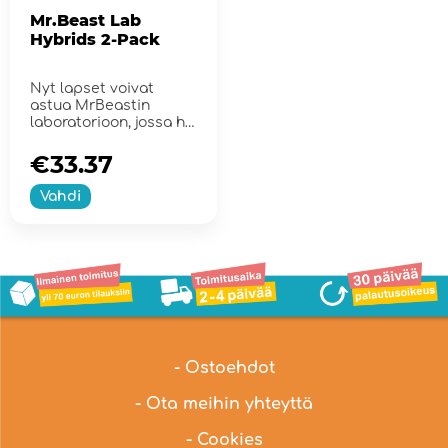
Mr.Beast Lab
Hybrids 2-Pack
Nyt lapset voivat
astua MrBeastin
laboratorioon, jossa he
voivat luoda lopullisen
pedon!
€33.37
Vahdi
- Ostoehdot
- Ota meihin yhteyttä
- Cookies