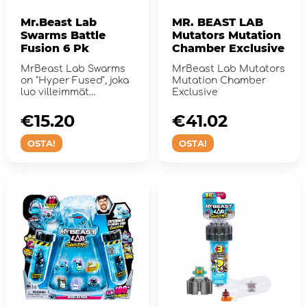
Mr.Beast Lab
MR. BEAST LAB
Swarms Battle
Mutators Mutation
Fusion 6 Pk
Chamber Exclusive
MrBeast Lab Swarms
MrBeast Lab Mutators
on "Hyper Fused", joka
Mutation Chamber
luo villeimmät
Exclusive
yhdistelmät täh&...
€15.20
€41.02
OSTA!
OSTA!