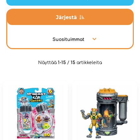
Järjestä
Suosituimmat
Näyttää
1-15
/
15
artikkeleita