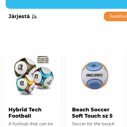
Järjestä
Suositu
Hybrid Tech
Beach Soccer
Football
Soft Touch sz 5
A football that can be
Soccer for the beach