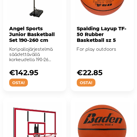
Angel Sports
Spalding Layup TF-
Junior Basketball
50 Rubber
Set 190-260 cm
Basketball sz 5
Koripallojärjestelmä
For play outdoors
säädettävällä
korkeudella 190-26...
€142.95
€22.85
OSTA!
OSTA!