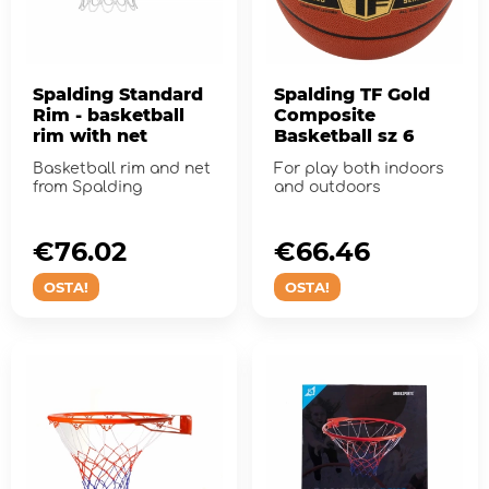
Spalding Standard
Spalding TF Gold
Rim - basketball
Composite
rim with net
Basketball sz 6
Basketball rim and net
For play both indoors
from Spalding
and outdoors
€76.02
€66.46
OSTA!
OSTA!