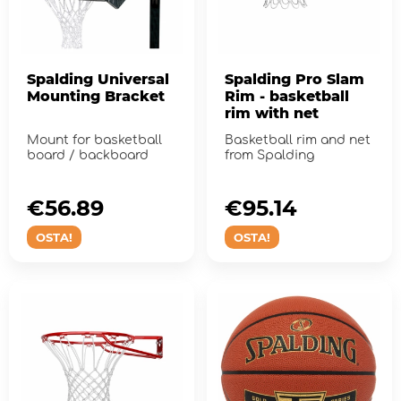
Spalding Universal
Spalding Pro Slam
Mounting Bracket
Rim - basketball
rim with net
Mount for basketball
Basketball rim and net
board / backboard
from Spalding
€56.89
€95.14
OSTA!
OSTA!