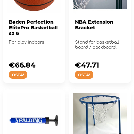
Baden Perfection
NBA Extension
ElitePro Basketball
Bracket
sz 6
For play indoors
Stand for basketball
board / backboard.
€66.84
€47.71
OSTA!
OSTA!