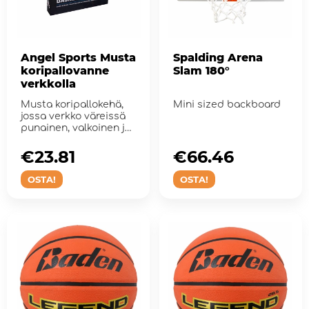
Angel Sports Musta
Spalding Arena
koripallovanne
Slam 180°
verkkolla
Musta koripallokehä,
Mini sized backboard
jossa verkko väreissä
punainen, valkoinen ja
sininen.
€23.81
€66.46
OSTA!
OSTA!