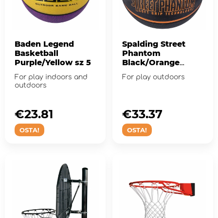
Baden Legend
Spalding Street
Basketball
Phantom
Purple/Yellow sz 5
Black/Orange
Basketball sz 7
For play indoors and
For play outdoors
outdoors
€23.81
€33.37
OSTA!
OSTA!