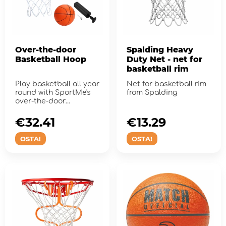
Over-the-door
Spalding Heavy
Basketball Hoop
Duty Net - net for
basketball rim
Play basketball all year
Net for basketball rim
round with SportMe's
from Spalding
over-the-door
Basketball Hoop
€32.41
€13.29
OSTA!
OSTA!