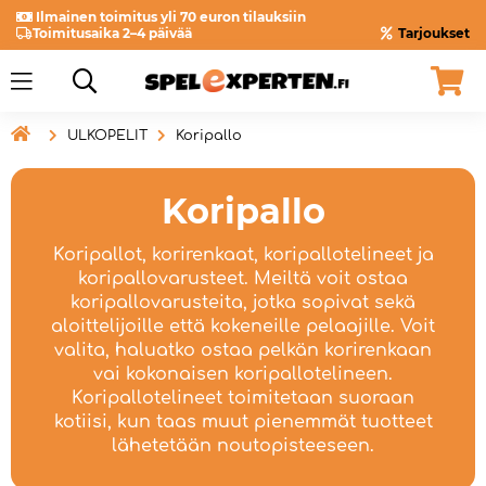
Ilmainen toimitus yli 70 euron tilauksiin
Toimitusaika 2–4 päivää
Tarjoukset

ULKOPELIT
Koripallo
Koripallo
Koripallot, korirenkaat, koripallotelineet ja
koripallovarusteet. Meiltä voit ostaa
koripallovarusteita, jotka sopivat sekä
aloittelijoille että kokeneille pelaajille. Voit
valita, haluatko ostaa pelkän korirenkaan
vai kokonaisen koripallotelineen.
Koripallotelineet toimitetaan suoraan
kotiisi, kun taas muut pienemmät tuotteet
lähetetään noutopisteeseen.