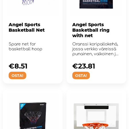
Angel Sports
Angel Sports
Basketball Net
Basketball ring
with net
Spare net for
Oranssi koripallokehä,
basketball hoop
jossa verkko väreissä
punainen, valkoinen ja
sinin...
€8.51
€23.81
OSTA!
OSTA!