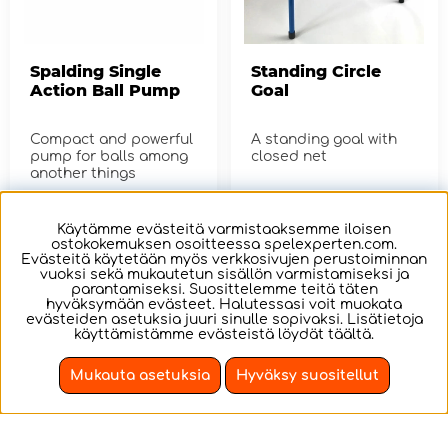
Spalding Single
Standing Circle
Action Ball Pump
Goal
Compact and powerful
A standing goal with
pump for balls among
closed net
another things
€14.25
€85.58
Käytämme evästeitä varmistaaksemme iloisen
ostokokemuksen osoitteessa spelexperten.com.
OSTA!
OSTA!
Evästeitä käytetään myös verkkosivujen perustoiminnan
vuoksi sekä mukautetun sisällön varmistamiseksi ja
parantamiseksi. Suosittelemme teitä täten
hyväksymään evästeet. Halutessasi voit muokata
evästeiden asetuksia juuri sinulle sopivaksi. Lisätietoja
käyttämistämme evästeistä löydät
täältä
.
Mukauta asetuksia
Hyväksy suositellut