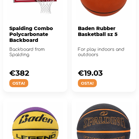
Spalding Combo
Baden Rubber
Polycarbonate
Basketball sz 5
Backboard
Backboard from
For play indoors and
Spalding
outdoors
€382
€19.03
OSTA!
OSTA!