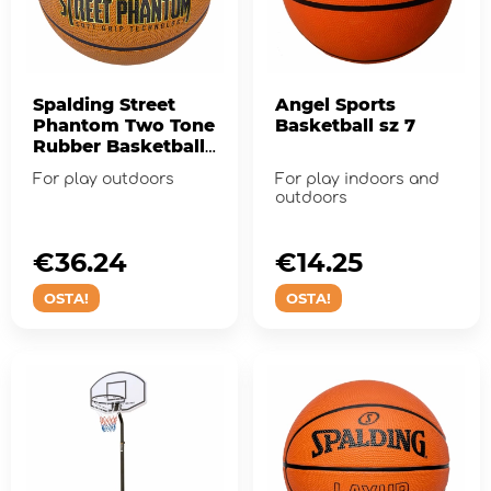
Spalding Street
Angel Sports
Phantom Two Tone
Basketball sz 7
Rubber Basketball
sz 7
For play outdoors
For play indoors and
outdoors
€36.24
€14.25
OSTA!
OSTA!