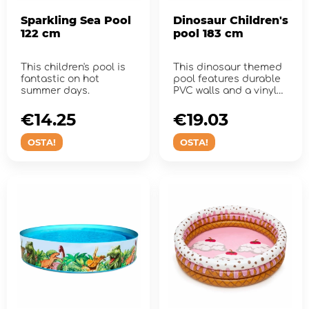
Sparkling Sea Pool
Dinosaur Children's
122 cm
pool 183 cm
This children's pool is
This dinosaur themed
fantastic on hot
pool features durable
summer days.
PVC walls and a vinyl
base.
€14.25
€19.03
OSTA!
OSTA!