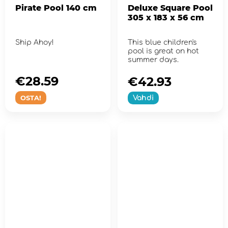
Pirate Pool 140 cm
Deluxe Square Pool
305 x 183 x 56 cm
Ship Ahoy!
This blue children's
pool is great on hot
summer days.
€28.59
€42.93
OSTA!
Vahdi