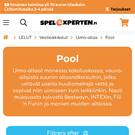
Ilmainen toimitus yli 70 euron tilauksiin
Toimitusaika 2–4 päivää
Tarjoukset

LELUT
Vesileikkikalut
Uima-allas
Pool
Pool
Uima-altaat monessa kokoluokassa, vauva-
altaista suuriin allasratkaisuihin, jotka
vetävät useita kuutiometrejä vettä ja
sopivat niin uimiseen kuin leikkiinkin. Nauti
mukavasta kylvystä Bestwayn, INTEXin, Fill
’n Funin ja monien muiden altaissa.
Filtrera efter