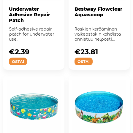
Underwater
Bestway Flowclear
Adhesive Repair
Aquascoop
Patch
Self-adhesive repair
Roskien kerääminen
patch for underwater
vaikeastakin kohdista
use.
onnistuu helposti
muottoillun haavin ...
€2.39
€23.81
OSTA!
OSTA!