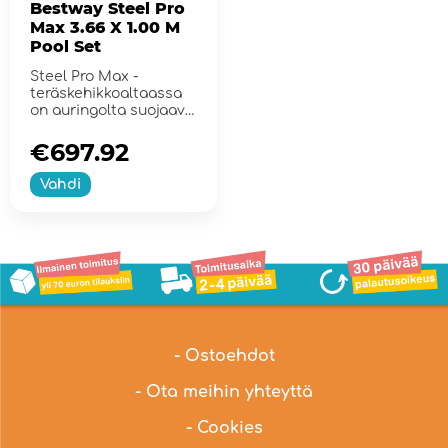
Bestway Steel Pro
Max 3.66 X 1.00 M
Pool Set
Steel Pro Max -
teräskehikkoaltaassa
on auringolta suojaava
säädettäv...
€697.92
Vahdi
- Ostoehdot
- Ota meihin yhteyttä
- Cookies