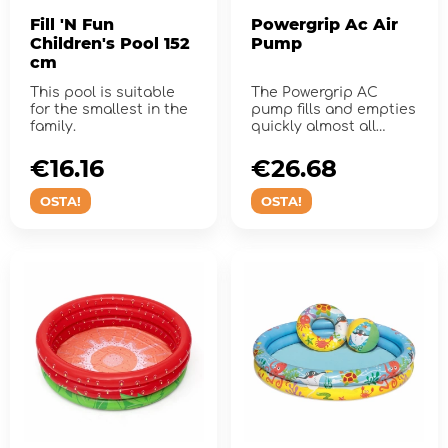
Fill 'N Fun
Powergrip Ac Air
Children's Pool 152
Pump
cm
This pool is suitable
The Powergrip AC
for the smallest in the
pump fills and empties
family.
quickly almost all
inflatable products.
€16.16
€26.68
OSTA!
OSTA!