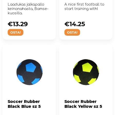
Laadukas jalkapallo
A nice first football to
keinonahasta, Bamse-
start training with!
kuosilla.
€13.29
€14.25
OSTA!
OSTA!
Soccer Rubber
Soccer Rubber
Black Blue sz 5
Black Yellow sz 5