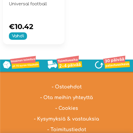
Universal football
€10.42
Vahdi
- Ostoehdot
- Ota meihin yhteyttä
- Cookies
- Kysymyksiä & vastauksia
- Toimitustiedot