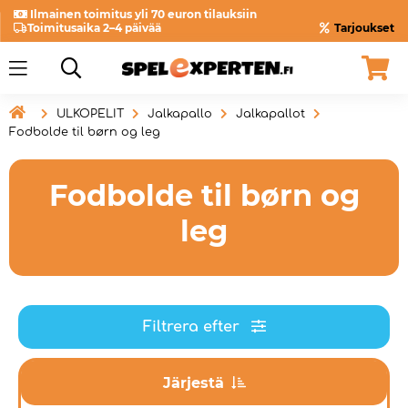
Ilmainen toimitus yli 70 euron tilauksiin
Toimitusaika 2–4 päivää
Tarjoukset

ULKOPELIT
Jalkapallo
Jalkapallot
Fodbolde til børn og leg
Fodbolde til børn og
leg
Filtrera efter
Järjestä