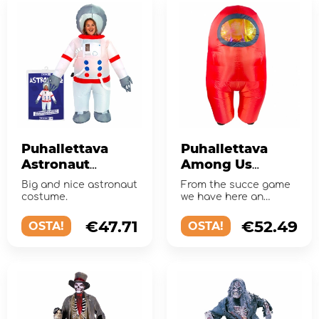
Puhallettava
Puhallettava
Astronaut
Among Us
Naamiaisasu
Naamiaisasu
Big and nice astronaut
From the succe game
costume.
we have here an
Among Us
masquerade costume
€47.71
€52.49
OSTA!
OSTA!
for adults.