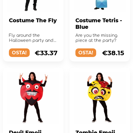
Costume The Fly
Costume Tetris -
Blue
Fly around the
Are you the missing
Halloween party and
piece at the party?
eat everyone's food
just like a real fly.
€33.37
€38.15
OSTA!
OSTA!
Devil Emoji
Zombie Emoji