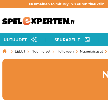
Ilmainen toimitus yli 70 euron tilauksiin
UUTUUDET
SEURAPELIT
|
|

LELUT
Naamiaiset
Halloween
Naamiaisasut
N