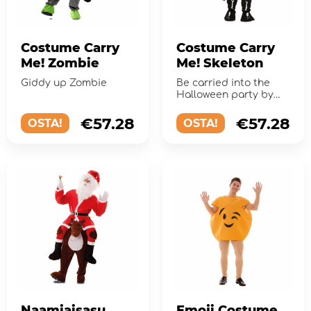
Costume Carry
Costume Carry
Me! Zombie
Me! Skeleton
Giddy up Zombie
Be carried into the
Halloween party by
this scary skeleton!
€57.28
€57.28
OSTA!
OSTA!
Naamiaisasu
Emoji Costume