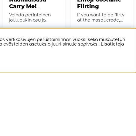
Carry Me!
Flirting
Reindeer
Vaihda perinteinen
If you want to be flirty
joulupukin asu ja
at the masquerade,
saavu lahjanjakoon
this is a costume for
poron selässä!
you!
€62.06
€28.59
OSTA!
OSTA!
ös verkkosivujen perustoiminnan vuoksi sekä mukautetun
evästeiden asetuksia juuri sinulle sopivaksi. Lisätietoja
Puhallettava
Puhallettava
Skeleton
Raptor
Naamiaisasu
Naamiaisasu
I'm just big boned!
A cute and tame
raptor for you to ride