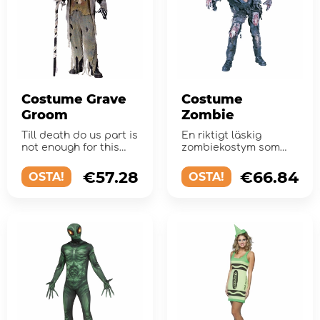
Costume Grave
Costume
Groom
Zombie
Till death do us part is
En riktigt läskig
not enough for this
zombiekostym som
groom…
passar utmärkt till
halloweenpartyt!
€57.28
€66.84
OSTA!
OSTA!