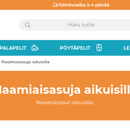
Toimitusaika 2–4 päivää
PALAPELIT
PÖYTÄPELIT
LE
|
|
Naamiaisasuja aikuisille
aamiaisasuja aikuisil
Naamiaisasut aikuisille.