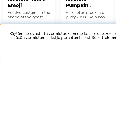
Emoji
Pumpkin
Skeleton
Festive costume in the
A skeleton stuck in a
shape of the ghost
pumpkin is like a hand
emoji!
in a glove for
Halloween, isn't it?
€28.59
€26.68
OSTA!
OSTA!
Käytämme evästeitä varmistaaksemme iloisen ostokokemu
sisällön varmistamiseksi ja parantamiseksi. Suosittelemm
Costume Poop
Costume - Pink
Emoticon
Dino
Emojipuku, joka on
Fancy costume in the
muotoiltu poop-
shape of a pink