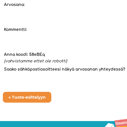
Arvosana:
Kommentti:
Anna koodi:
58eBEq
(vahvistamme ettet ole robotti)
Saako sähköpostiosoitteesi näkyä arvosanan yhteydessä?
« Tuote-esittelyyn