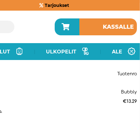
Tarjoukset
KASSALLE
LUT
ULKOPELIT
ALE
|
|
Tuotenro
Bubbly
€13.29
.