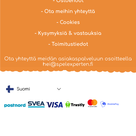
- Ostoehdot
- Ota meihin yhteyttä
- Cookies
- Kysymyksiä & vastauksia
- Toimitustiedot
Ota yhteyttä meidän asiakaspalveluun osoitteella
hei@spelexperten.fi
Suomi