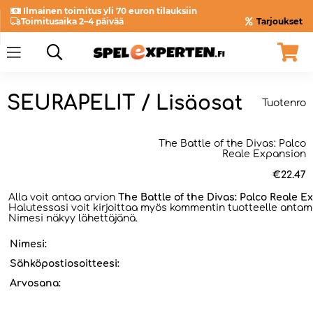
Ilmainen toimitus yli 70 euron tilauksiin
Toimitusaika 2–4 päivää
Tarjoukset
SEURAPELIT / Lisäosat
Tuotenro
The Battle of the Divas: Palco
Reale Expansion
€22.47
Alla voit antaa arvion
The Battle of the Divas: Palco Reale 
Halutessasi voit kirjoittaa myös kommentin tuotteelle antam
Nimesi näkyy lähettäjänä.
Nimesi:
Sähköpostiosoitteesi:
Arvosana: